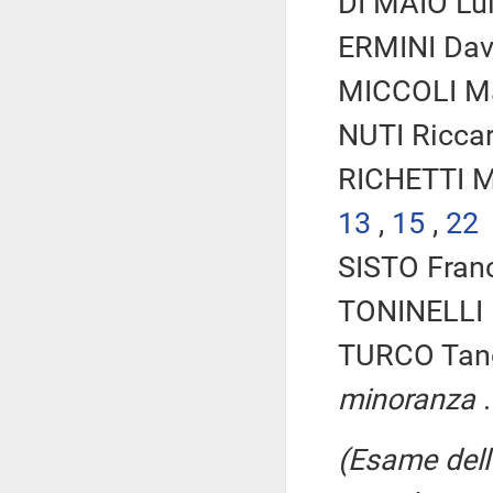
DI MAIO Lui
ERMINI Davi
MICCOLI Ma
NUTI Riccar
RICHETTI M
13
,
15
,
22
SISTO Franc
TONINELLI D
TURCO Tanc
minoranza
.
(Esame dell'