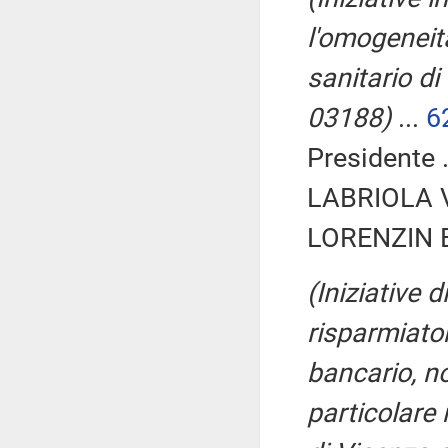
l'omogeneità
sanitario d
03188)
...
6
Presidente .
LABRIOLA Vi
LORENZIN B
(Iniziative 
risparmiator
bancario, no
particolare 