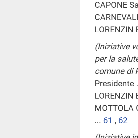
CAPONE Sal
CARNEVALI 
LORENZIN B
(Iniziative 
per la salut
comune di 
Presidente .
LORENZIN B
MOTTOLA Gi
...
61
,
62
(Iniziative 