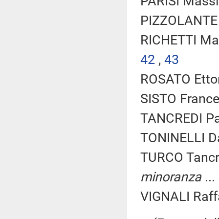
PARISI Massi
PIZZOLANTE S
RICHETTI Mat
42
,
43
ROSATO Ettor
SISTO Frances
TANCREDI Pa
TONINELLI Da
TURCO Tancre
minoranza
...
VIGNALI Raff