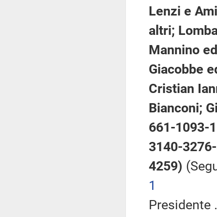
Lenzi e Amic
altri; Lombar
Mannino ed a
Giacobbe ed
Cristian Iann
Bianconi; Gi
661-1093-1
3140-3276-
4259)
(Segu
1
Presidente .