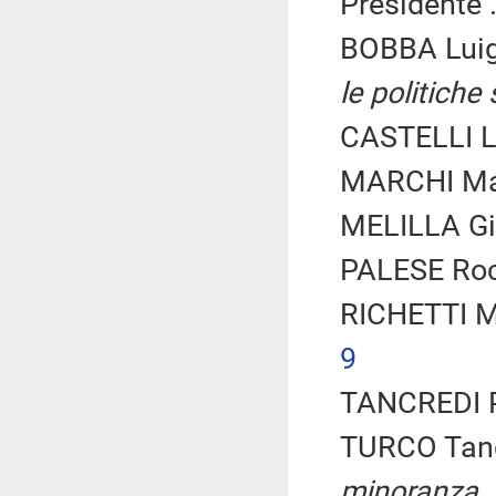
Presidente .
BOBBA Luig
le politiche 
CASTELLI L
MARCHI Mai
MELILLA Gi
PALESE Rocc
RICHETTI M
9
TANCREDI P
TURCO Tanc
minoranza
.