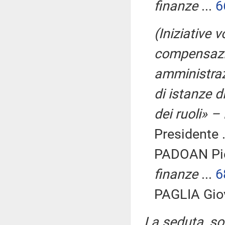
finanze
...
6
(Iniziative 
compensazio
amministrazi
di istanze 
dei ruoli» –
Presidente .
PADOAN Pie
finanze
...
6
PAGLIA Giov
La seduta, sos