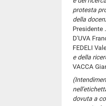
e dei ricerca
protesta pr
della docen
Presidente .
D'UVA Fran
FEDELI Vale
e della rice
VACCA Gian
(Intendiment
nell'etichet
dovuta a co