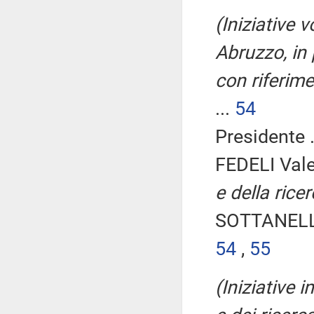
(Iniziative v
Abruzzo, in 
con riferime
...
54
Presidente .
FEDELI Vale
e della rice
SOTTANELLI
54
,
55
(Iniziative i