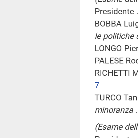
Presidente .
BOBBA Luig
le politiche 
LONGO Piero
PALESE Rocc
RICHETTI M
7
TURCO Tanc
minoranza
.
(Esame dell'