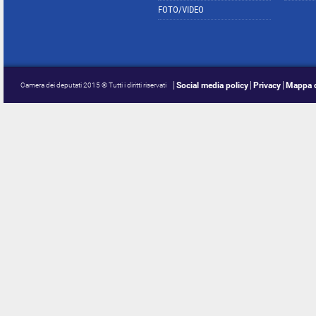
FOTO/VIDEO
Social media policy
Privacy
Mappa d
Camera dei deputati 2015 © Tutti i diritti riservati