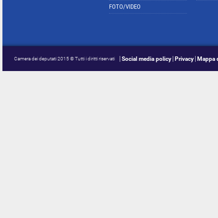
FOTO/VIDEO
Social media policy
Privacy
Mappa d
Camera dei deputati 2015 © Tutti i diritti riservati