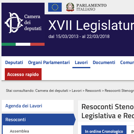
XVII Legislatu
dal 15/03/2013 - al 22/03/2018
Deputati
Organi Parlamentari
Lavori
Documenti
Comun
Accesso rapido
Stai consultando:
Camera dei deputati
>
Lavori
>
Resoconti
> Resoconti Stenograf
Resoconti Stenog
Agenda dei Lavori
Legislativa e Re
Resoconti
In ordine Cronologico
P
Assemblea