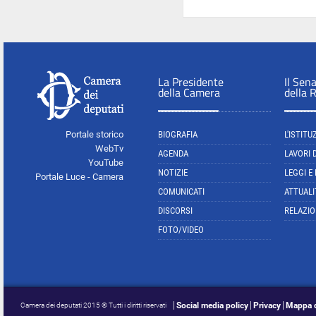
La Presidente
Il Sen
della Camera
della 
Portale storico
BIOGRAFIA
L'ISTITU
WebTv
AGENDA
LAVORI 
YouTube
NOTIZIE
LEGGI E
Portale Luce - Camera
COMUNICATI
ATTUALI
DISCORSI
RELAZIO
FOTO/VIDEO
Social media policy
Privacy
Mappa d
Camera dei deputati 2015 © Tutti i diritti riservati