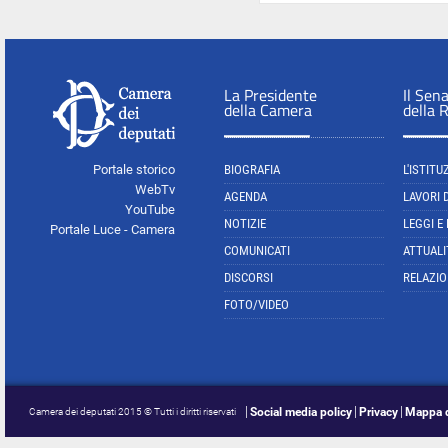
La Presidente
Il Sen
della Camera
della 
Portale storico
BIOGRAFIA
L'ISTITU
WebTv
AGENDA
LAVORI 
YouTube
NOTIZIE
LEGGI E
Portale Luce - Camera
COMUNICATI
ATTUALI
DISCORSI
RELAZIO
FOTO/VIDEO
Social media policy
Privacy
Mappa d
Camera dei deputati 2015 © Tutti i diritti riservati