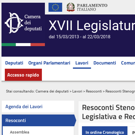
XVII Legislatu
dal 15/03/2013 - al 22/03/2018
Deputati
Organi Parlamentari
Lavori
Documenti
Comun
Accesso rapido
Stai consultando:
Camera dei deputati
>
Lavori
>
Resoconti
> Resoconti Stenograf
Resoconti Stenog
Agenda dei Lavori
Legislativa e Re
Resoconti
In ordine Cronologico
P
Assemblea