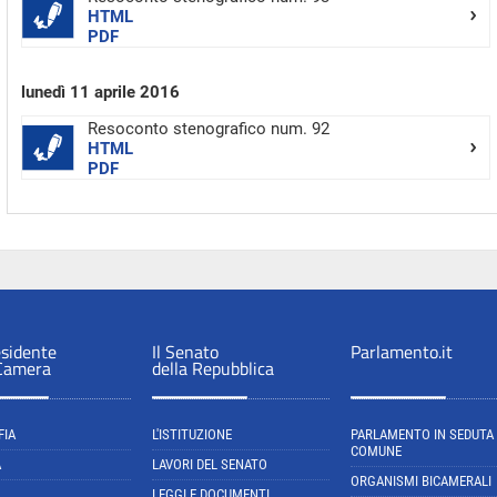
HTML
PDF
lunedì 11 aprile 2016
Resoconto stenografico num. 92
HTML
PDF
esidente
Il Senato
Parlamento.it
 Camera
della Repubblica
FIA
L'ISTITUZIONE
PARLAMENTO IN SEDUTA
COMUNE
A
LAVORI DEL SENATO
ORGANISMI BICAMERALI
LEGGI E DOCUMENTI