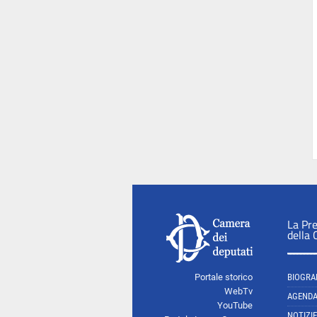
La Pr
della
Portale storico
BIOGRA
WebTv
AGEND
YouTube
NOTIZIE