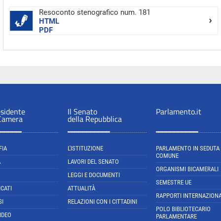
Resoconto stenografico num. 181
HTML
PDF
esidente
Il Senato
Parlamento.it
 Camera
della Repubblica
FIA
L'ISTITUZIONE
PARLAMENTO IN SEDUTA
COMUNE
A
LAVORI DEL SENATO
ORGANISMI BICAMERALI
LEGGI E DOCUMENTI
SEMESTRE UE
CATI
ATTUALITÀ
RAPPORTI INTERNAZIONA
SI
RELAZIONI CON I CITTADINI
POLO BIBLIOTECARIO
IDEO
PARLAMENTARE