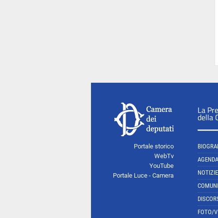
La Pr
della
Portale storico
BIOGRA
WebTv
AGEND
YouTube
NOTIZIE
Portale Luce - Camera
COMUNI
DISCOR
FOTO/V