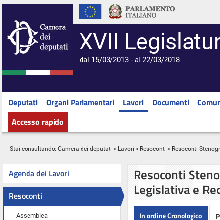
XVII Legislatu
dal 15/03/2013 - al 22/03/2018
Deputati
Organi Parlamentari
Lavori
Documenti
Comun
Accesso rapido
Stai consultando:
Camera dei deputati
>
Lavori
>
Resoconti
> Resoconti Stenograf
Resoconti Stenog
Agenda dei Lavori
Legislativa e Re
Resoconti
In ordine Cronologico
P
Assemblea