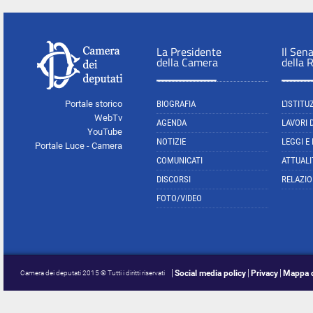
La Presidente
Il Sen
della Camera
della 
Portale storico
BIOGRAFIA
L'ISTITU
WebTv
AGENDA
LAVORI 
YouTube
NOTIZIE
LEGGI E
Portale Luce - Camera
COMUNICATI
ATTUALI
DISCORSI
RELAZIO
FOTO/VIDEO
Social media policy
Privacy
Mappa d
Camera dei deputati 2015 © Tutti i diritti riservati