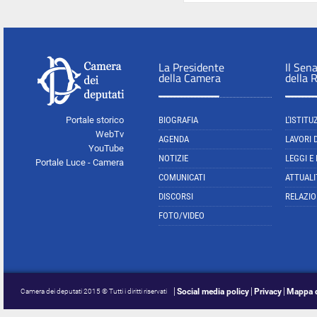
La Presidente
Il Sen
della Camera
della 
Portale storico
BIOGRAFIA
L'ISTITU
WebTv
AGENDA
LAVORI 
YouTube
NOTIZIE
LEGGI E
Portale Luce - Camera
COMUNICATI
ATTUALI
DISCORSI
RELAZIO
FOTO/VIDEO
Social media policy
Privacy
Mappa d
Camera dei deputati 2015 © Tutti i diritti riservati