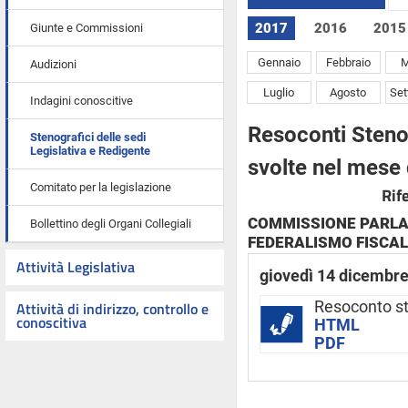
2017
2016
2015
Giunte e Commissioni
Gennaio
Febbraio
M
Audizioni
Luglio
Agosto
Se
Indagini conoscitive
Resoconti Stenog
Stenografici delle sedi
Legislativa e Redigente
svolte nel mese
Comitato per la legislazione
Rif
COMMISSIONE PARLA
Bollettino degli Organi Collegiali
FEDERALISMO FISCA
Attività Legislativa
giovedì 14 dicembr
Attività di indirizzo, controllo e
Resoconto s
conoscitiva
HTML
PDF