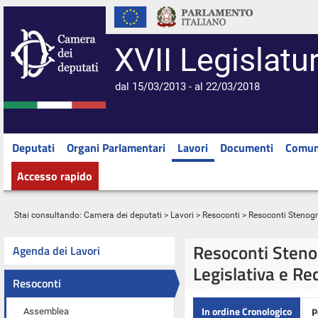
XVII Legislatu
dal 15/03/2013 - al 22/03/2018
Deputati
Organi Parlamentari
Lavori
Documenti
Comun
Accesso rapido
Stai consultando:
Camera dei deputati
>
Lavori
>
Resoconti
> Resoconti Stenograf
Resoconti Stenog
Agenda dei Lavori
Legislativa e Re
Resoconti
In ordine Cronologico
P
Assemblea