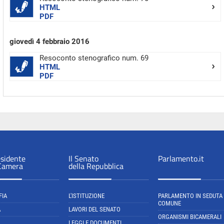
HTML
PDF
giovedì 4 febbraio 2016
Resoconto stenografico num. 69
HTML
PDF
esidente
Il Senato
Parlamento.it
 Camera
della Repubblica
FIA
L'ISTITUZIONE
PARLAMENTO IN SEDUTA
COMUNE
A
LAVORI DEL SENATO
ORGANISMI BICAMERALI
LEGGI E DOCUMENTI