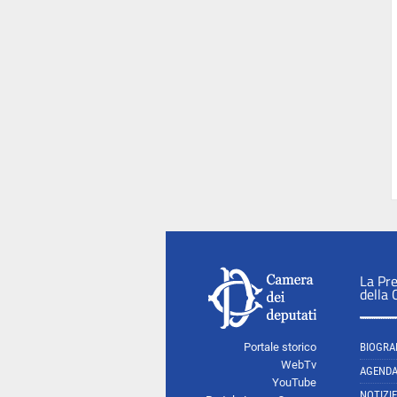
La Pr
della
Portale storico
BIOGRA
WebTv
AGEND
YouTube
NOTIZIE