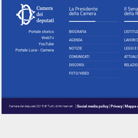
La Presidente
Il Sen
della Camera
della 
Portale storico
BIOGRAFIA
L'ISTITU
WebTv
AGENDA
LAVORI 
YouTube
NOTIZIE
LEGGI E
Portale Luce - Camera
COMUNICATI
ATTUALI
DISCORSI
RELAZIO
FOTO/VIDEO
Social media policy
Privacy
Mappa d
Camera dei deputati 2015 © Tutti i diritti riservati