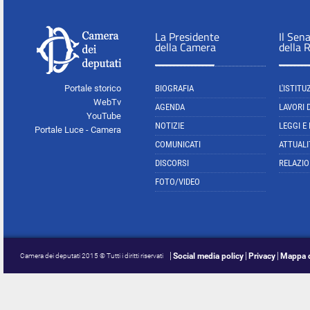
La Presidente
Il Sen
della Camera
della 
Portale storico
BIOGRAFIA
L'ISTITU
WebTv
AGENDA
LAVORI 
YouTube
NOTIZIE
LEGGI E
Portale Luce - Camera
COMUNICATI
ATTUALI
DISCORSI
RELAZIO
FOTO/VIDEO
Social media policy
Privacy
Mappa d
Camera dei deputati 2015 © Tutti i diritti riservati