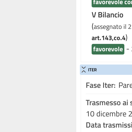
favorevole co
V Bilancio
(
assegnato il 2
)
art.143,co.4
-
favorevole
ITER
Fase Iter:
Pare
Trasmesso ai s
10 dicembre 2
Data trasmiss