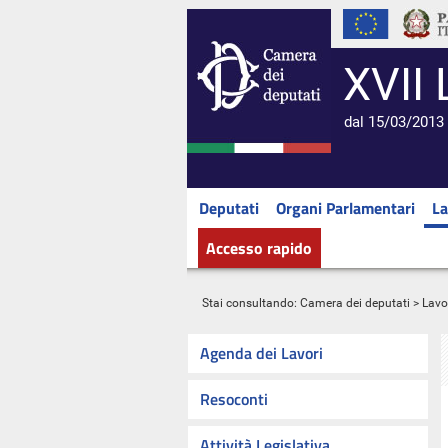
XVII 
dal 15/03/2013 
Deputati
Organi Parlamentari
La
Accesso rapido
Stai consultando:
Camera dei deputati
>
Lavo
Agenda dei Lavori
Resoconti
Attività Legislativa