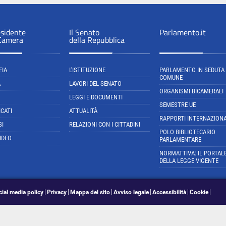
esidente
Il Senato
Parlamento.it
 Camera
della Repubblica
FIA
L'ISTITUZIONE
PARLAMENTO IN SEDUTA
COMUNE
A
LAVORI DEL SENATO
ORGANISMI BICAMERALI
LEGGI E DOCUMENTI
SEMESTRE UE
CATI
ATTUALITÀ
RAPPORTI INTERNAZIONA
SI
RELAZIONI CON I CITTADINI
POLO BIBLIOTECARIO
IDEO
PARLAMENTARE
NORMATTIVA: IL PORTAL
DELLA LEGGE VIGENTE
cial media policy
Privacy
Mappa del sito
Avviso legale
Accessibilità
Cookie