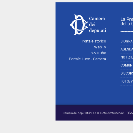
La Pr
della
Portale storico
BIOGRA
WebTv
AGEND
YouTube
NOTIZIE
Portale Luce - Camera
COMUNI
DISCOR
FOTO/V
So
Camera dei deputati 2015 © Tutti i diritti riservati