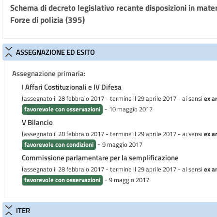
Schema di decreto legislativo recante disposizioni in materi
Forze di polizia (395)
ASSEGNAZIONE ED ESITO
Assegnazione primaria:
I Affari Costituzionali e IV Difesa
(
assegnato il 28 febbraio 2017 - termine il 29 aprile 2017
- ai sensi
ex a
-
favorevole con osservazioni
10 maggio 2017
V Bilancio
(
assegnato il 28 febbraio 2017 - termine il 29 aprile 2017
- ai sensi
ex a
-
favorevole con condizioni
9 maggio 2017
Commissione parlamentare per la semplificazione
(
assegnato il 28 febbraio 2017 - termine il 29 aprile 2017
- ai sensi
ex a
-
favorevole con osservazioni
9 maggio 2017
ITER