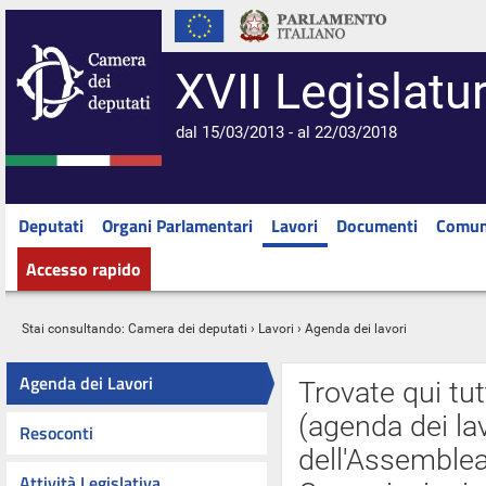
XVII Legislatu
dal 15/03/2013 - al 22/03/2018
Deputati
Organi Parlamentari
Lavori
Documenti
Comun
Accesso rapido
Stai consultando:
Camera dei deputati
›
Lavori
› Agenda dei lavori
Agenda dei Lavori
Trovate qui tut
(agenda dei lav
Resoconti
dell'Assemblea 
Attività Legislativa