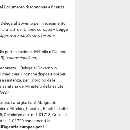
al Documento di economia e finanza
 Delega al Governo per il recepimento
di altri atti dell'Unione europea –
Legge
(approvato dal Senato) (esame
la partecipazione dell'Italia all'Unione
 5)
(esame concluso)
.
 abbinate – Delega al Governo in
i medicinali
, nonché disposizioni per
i assistenza, per il riordino delle
a sanitaria del Ministero della salute
luso)
.
opio, Laforgia, Lupi, Abrignani,
o, Alfreider, Locatelli, Binetti ed altri
, Gelmini ed altri n. 1-01718, Grillo ed
ltri n. 1-01720 concernenti la
ll'Agenzia europea per i