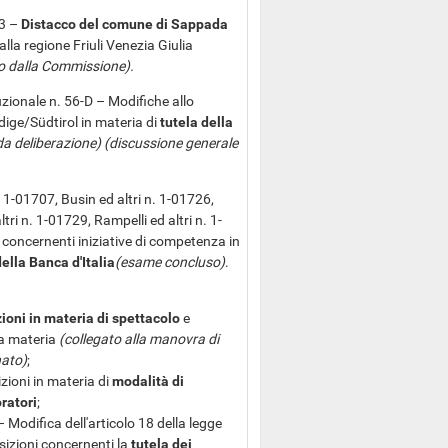
53 –
Distacco del comune di Sappada
lla regione Friuli Venezia Giulia
o dalla Commissione).
zionale n. 56-D – Modifiche allo
Adige/Südtirol in materia di
tutela della
a deliberazione) (discussione generale
. 1-01707, Busin ed altri n. 1-01726,
tri n. 1-01729, Rampelli ed altri n. 1-
 concernenti iniziative di competenza in
ella Banca d'Italia
(esame concluso)
.
ioni in materia di spettacolo
e
la materia
(collegato alla manovra di
nato)
;
zioni in materia di
modalità di
ratori
;
Modifica dell'articolo 18 della legge
sizioni concernenti la
tutela dei