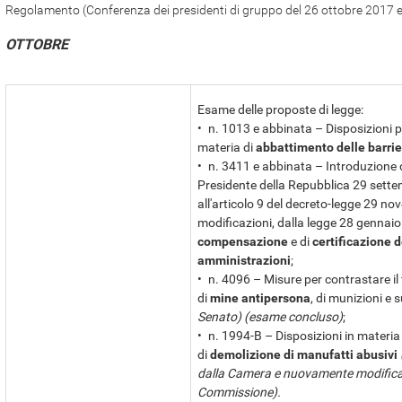
Regolamento (Conferenza dei presidenti di gruppo del 26 ottobre 2017 
OTTOBRE
Esame delle proposte di legge:
• n. 1013 e abbinata – Disposizioni pe
materia di
abbattimento delle barrie
• n. 3411 e abbinata – Introduzione de
Presidente della Repubblica 29 sette
all'articolo 9 del decreto-legge 29 no
modificazioni, dalla legge 28 gennaio 
compensazione
e di
certificazione d
amministrazioni
;
• n. 4096 – Misure per contrastare il
di
mine antipersona
, di munizioni e
Senato) (esame concluso)
;
• n. 1994-B – Disposizioni in materia 
di
demolizione di manufatti abusivi
dalla Camera e nuovamente modificata
Commissione).