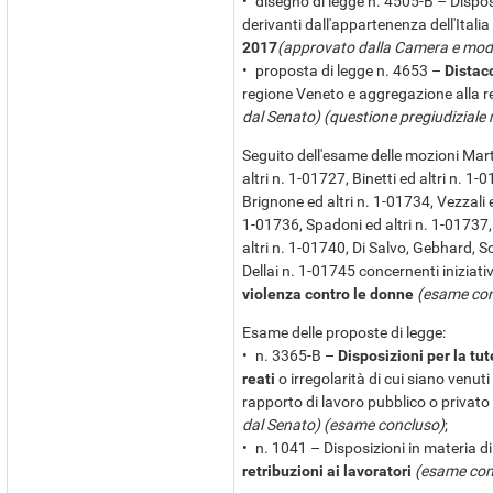
• disegno di legge n. 4505-B – Dispos
derivanti dall'appartenenza dell'Itali
2017
(approvato dalla Camera e modi
• proposta di legge n. 4653 –
Distac
regione Veneto e aggregazione alla re
dal Senato) (questione pregiudiziale
Seguito dell'esame delle mozioni Marte
altri n. 1-01727, Binetti ed altri n. 1-
Brignone ed altri n. 1-01734, Vezzali e
1-01736, Spadoni ed altri n. 1-01737, 
altri n. 1-01740, Di Salvo, Gebhard, Sc
Dellai n. 1-01745 concernenti iniziati
violenza contro le donne
(esame con
Esame delle proposte di legge:
• n. 3365-B –
Disposizioni per la tut
reati
o irregolarità di cui siano venut
rapporto di lavoro pubblico o privato
dal Senato) (esame concluso)
;
• n. 1041 – Disposizioni in materia d
retribuzioni ai lavoratori
(esame con