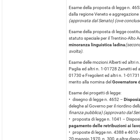
Esame della proposta di legge n. 46
dalla regione Veneto e aggregazione a
(approvata dal Senato) (ove conclus
Esame della proposta di legge costitu
statuto speciale per il Trentino-Alto 
minoranza linguistica ladina
(second
svolta).
Esame delle mozioni Alberti ed altri n
Paglia ed altri n. 1-01728 Zanetti ed al
01730 e Fregolent ed altri n. 1-01731
merito alla nomina del
Governatore d
Esame dei progetti di legge:
• disegno di legge n. 4652 –
Disposiz
deleghe al Governo per il riordino del
finanza pubblica) (approvato dal Se
• proposta di legge n. 1041 – Disposi
pagamento delle retribuzioni ai lavo
• proposte di legge nn. 4388 e 4610 – 
20 maggio 1970, n. 300, e altre dispo