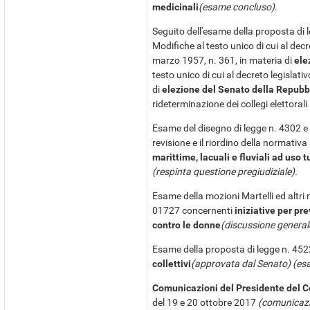
medicinali
(esame concluso)
.
Seguito dell'esame della proposta di
Modifiche al testo unico di cui al dec
marzo 1957, n. 361, in materia di
ele
testo unico di cui al decreto legislat
di
elezione del Senato della Repubb
rideterminazione dei collegi elettoral
Esame del disegno di legge n. 4302 e
revisione e il riordino della normativa 
marittime, lacuali e fluviali ad uso t
(respinta questione pregiudiziale).
Esame della mozioni Martelli ed altri 
01727 concernenti
iniziative per pr
contro le donne
(discussione generale
Esame della proposta di legge n. 452
collettivi
(approvata dal Senato) (es
Comunicazioni del Presidente del C
del 19 e 20 ottobre 2017
(comunicazi