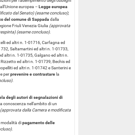
izioni per l'adempimento degli obblighi
a all'Unione europea –
Legge europea
ficato dal Senato) (esame concluso)
;
co del comune di Sappada
dalla
gione Friuli Venezia Giulia
(approvata
 respinta) (esame concluso)
.
lli ed altri n. 1-01716, Carfagna ed
01732, Saltamartini ed altri n. 1-01733,
d altri n. 1-01735, Galgano ed altri n.
Rizzetto ed altri n. 1-01739, Bechis ed
opelliti ed altri n. 1-01742 e Santerini e
ve per
prevenire e contrastare
la
cluso)
.
ela degli autori di segnalazioni di
i a conoscenza nell'ambito di un
(approvata dalla Camera e modificata
i modalità di
pagamento delle
cluso)
.