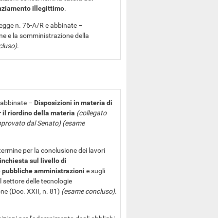
enziamento illegittimo
.
legge n. 76-A/R e abbinate –
one e la somministrazione della
cluso)
.
e abbinate –
Disposizioni in materia di
il riordino della materia
(collegato
approvato dal Senato) (esame
termine per la conclusione dei lavori
chiesta sul livello di
e pubbliche amministrazioni
e sugli
l settore delle tecnologie
ne (Doc. XXII, n. 81)
(esame concluso)
.