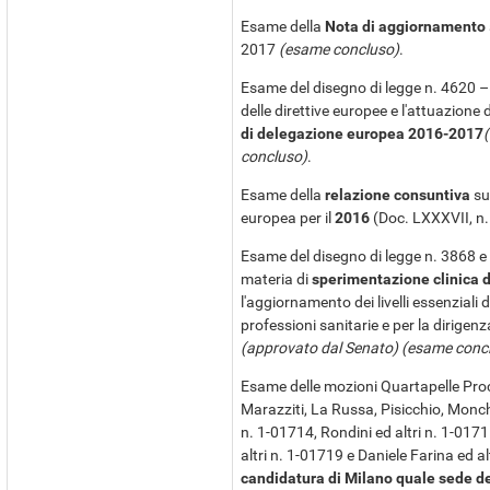
Esame della
Nota di aggiornamento
2017
(esame concluso)
.
Esame del disegno di legge n. 4620 –
delle direttive europee e l'attuazione 
di delegazione europea 2016-2017
concluso)
.
Esame della
relazione consuntiva
sul
europea per il
2016
(Doc. LXXXVII, n.
Esame del disegno di legge n. 3868 e
materia di
sperimentazione clinica d
l'aggiornamento dei livelli essenziali d
professioni sanitarie e per la dirigenz
(approvato dal Senato) (esame conc
Esame delle mozioni Quartapelle Proc
Marazziti, La Russa, Pisicchio, Monchier
n. 1-01714, Rondini ed altri n. 1-01715
altri n. 1-01719 e Daniele Farina ed a
candidatura di Milano quale sede de