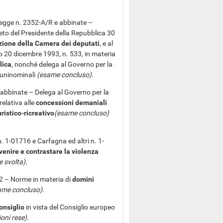
 legge n. 2352-A/R e abbinate –
reto del Presidente della Repubblica 30
zione della Camera dei deputati
, e al
ivo 20 dicembre 1993, n. 533, in materia
lica
, nonché delega al Governo per la
i uninominali
(esame concluso)
.
 abbinate – Delega al Governo per la
relativa alle
concessioni demaniali
uristico-ricreativo
(esame concluso)
n. 1-01716 e Carfagna ed altri n. 1-
evenire e contrastare la violenza
 svolta).
2 – Norme in materia di
domini
ame concluso)
.
onsiglio
in vista del Consiglio europeo
oni rese).