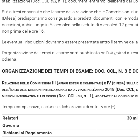
stabilizzazione (Doc. CCL-
bis
, n. 1), documenti entrambi deliberati dal Co
Si è altresì convenuto che l’esame della relazione che le Commissioni riunit
(Difesa) predisporranno con riguardo ai predetti documenti, con le modal
occasioni, abbia luogo in Assemblea nella seduta di mercoledì 17 gennaio,
non prima delle ore 16.
Le eventuali risoluzioni dovranno essere presentate entro il termine dell
L’organizzazione dei tempi di esame sarà pubblicato nell’
allegato A
al res
odierna.
ORGANIZZAZIONE DEI TEMPI DI ESAME: DOC. CCL, N. 3 E DO
Relazione delle Commissioni III (affari esteri e comunitari) e IV (difesa) sulla 
dell'Italia alle missioni internazionali da avviare nell'anno 2018 (Doc. CCL, n
missioni internazionali in corso (Doc. CCL-
bis
, n. 1), adottate dal consiglio 
Tempo complessivo, escluse le dichiarazioni di voto: 5 ore (*)
Relatori
30 mi
Governo
Richiami al Regolamento