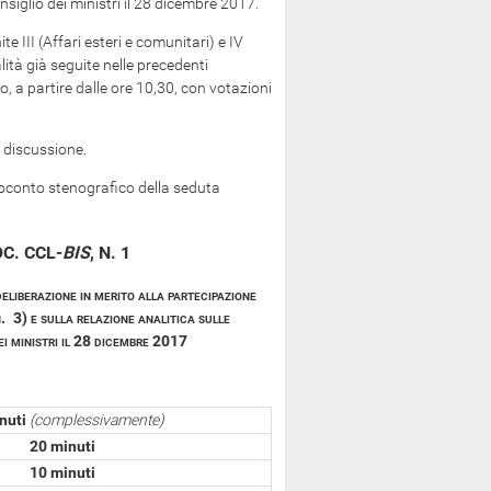
nsiglio dei ministri il 28 dicembre 2017.
e III (Affari esteri e comunitari) e IV
ità già seguite nelle precedenti
 a partire dalle ore 10,30, con votazioni
a discussione.
oconto stenografico della seduta
C. CCL-
BIS
, N. 1
deliberazione in merito alla partecipazione
. 3) e sulla relazione analitica sulle
dei ministri il 28 dicembre 2017
nuti
(complessivamente)
20 minuti
10 minuti