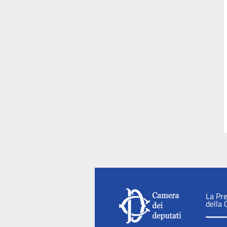
La Pr
della