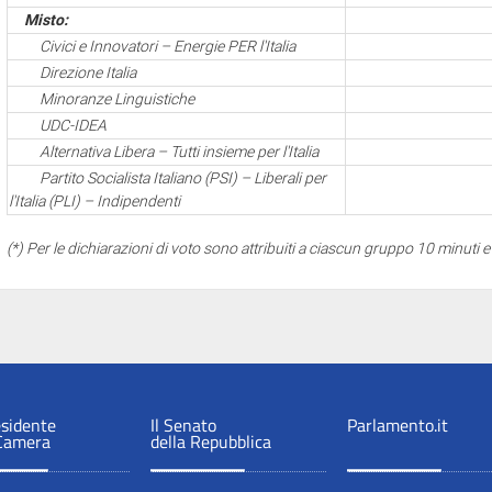
Misto:
Civici e Innovatori – Energie PER l'Italia
Direzione Italia
Minoranze Linguistiche
UDC-IDEA
Alternativa Libera – Tutti insieme per l'Italia
Partito Socialista Italiano (PSI) – Liberali per
l'Italia (PLI) – Indipendenti
(*) Per le dichiarazioni di voto sono attribuiti a ciascun gruppo 10 minuti 
esidente
Il Senato
Parlamento.it
 Camera
della Repubblica