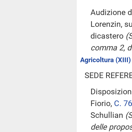
Audizione de
Lorenzin, s
dicastero
(
comma 2, de
Agricoltura (XIII)
SEDE REFER
Disposizioni
Fiorio,
C. 7
Schullian
(
delle propo