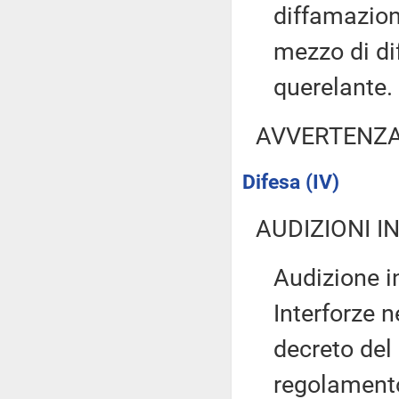
diffamazion
mezzo di dif
querelante.
AVVERTENZ
Difesa (IV)
AUDIZIONI I
Audizione i
Interforze 
decreto del
regolamento