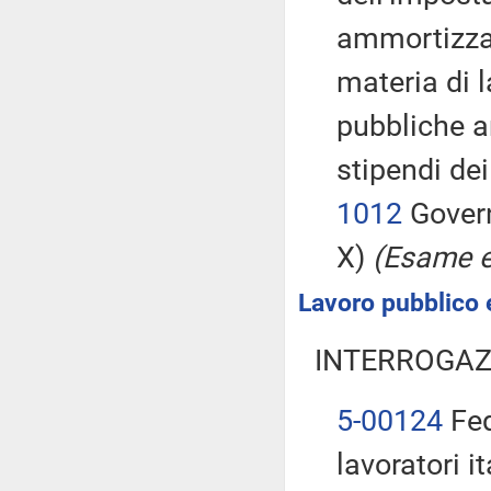
ammortizzat
materia di 
pubbliche a
stipendi de
1012
Govern
X)
(Esame e 
Lavoro pubblico e
INTERROGAZ
5-00124
Fed
lavoratori it