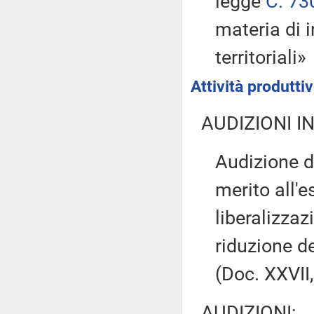
legge
C. 73
materia di i
territoriali»
Attività produtt
AUDIZIONI I
Audizione d
merito all'
liberalizzaz
riduzione d
(Doc. XXVII,
AUDIZIONI: