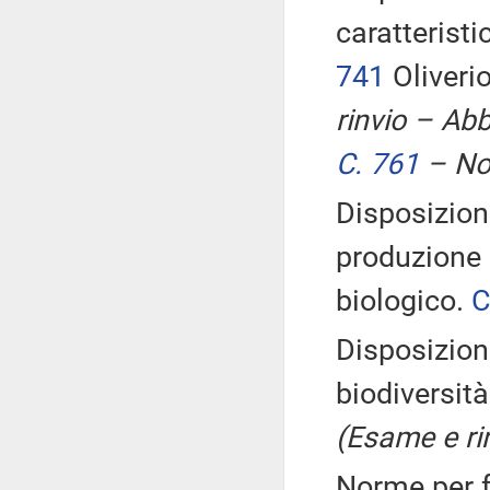
caratteristi
741
Oliveri
rinvio – Ab
C. 761
– Nom
Disposizioni
produzione 
biologico.
C
Disposizioni
biodiversit
(Esame e ri
Norme per fa