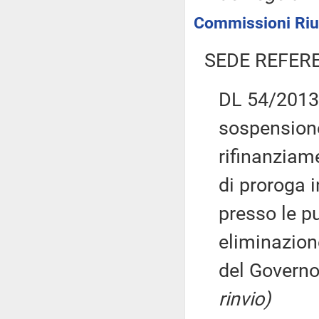
Commissioni Riun
SEDE REFER
DL 54/2013:
sospensione
rifinanziam
di proroga 
presso le p
eliminazion
del Govern
rinvio)