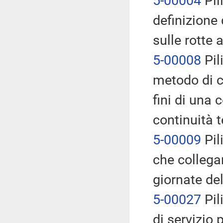
5-00004
Pil
definizione 
sulle rotte 
5-00008
Pil
metodo di ca
fini di una 
continuità t
5-00009
Pili
che collega
giornate de
5-00027
Pil
di servizio 