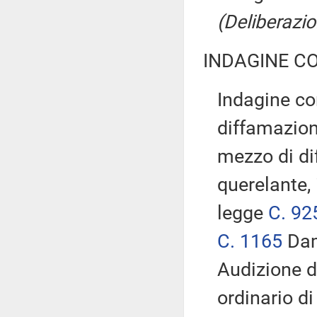
(Deliberazi
INDAGINE C
Indagine co
diffamazion
mezzo di dif
querelante, 
legge
C. 92
C. 1165
Dam
Audizione d
ordinario di