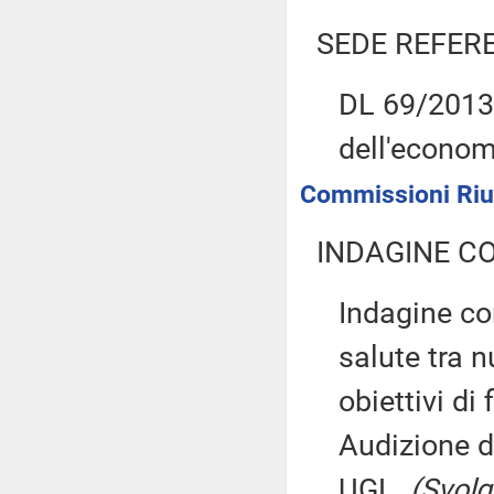
SEDE REFER
DL 69/2013: 
dell'econo
Commissioni Riun
INDAGINE C
Indagine con
salute tra 
obiettivi di
Audizione d
UGL.
(Svolg