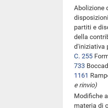
Abolizione 
disposizioni
partiti e di
della contri
d'iniziativa
C. 255
Form
733
Boccadu
1161
Rampel
e rinvio)
Modifiche al
materia di 