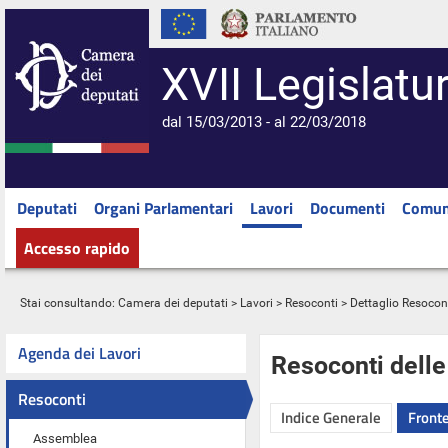
XVII Legislatu
dal 15/03/2013 - al 22/03/2018
Deputati
Organi Parlamentari
Lavori
Documenti
Comun
Accesso rapido
Stai consultando:
Camera dei deputati
>
Lavori
>
Resoconti
> Dettaglio Resocon
Agenda dei Lavori
Resoconti dell
Resoconti
Indice Generale
Fronte
Assemblea