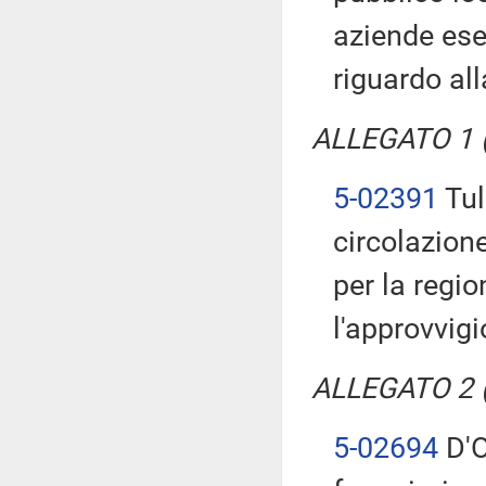
aziende eser
riguardo al
ALLEGATO 1 (T
5-02391
Tul
circolazione
per la regio
l'approvvig
ALLEGATO 2 (T
5-02694
D'O