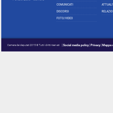
COMUNICATI
ATTUALI
DISCORSI
RELAZIO
FOTO/VIDEO
Social media policy
Privacy
Mappa d
Camera dei deputati 2015 © Tutti i diritti riservati