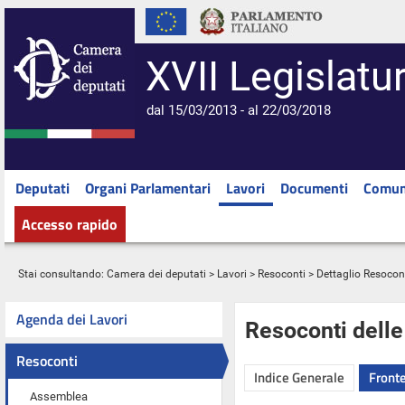
XVII Legislatu
dal 15/03/2013 - al 22/03/2018
Deputati
Organi Parlamentari
Lavori
Documenti
Comun
Accesso rapido
Stai consultando:
Camera dei deputati
>
Lavori
>
Resoconti
> Dettaglio Resocon
Agenda dei Lavori
Resoconti dell
Resoconti
Indice Generale
Fronte
Assemblea