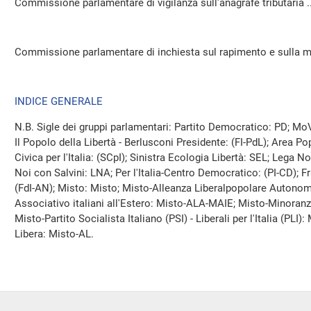
Commissione parlamentare di vigilanza sull'anagrafe tributaria ..
Commissione parlamentare di inchiesta sul rapimento e sulla mo
INDICE GENERALE
N.B. Sigle dei gruppi parlamentari: Partito Democratico: PD; MoV
Il Popolo della Libertà - Berlusconi Presidente: (FI-PdL); Area P
Civica per l'Italia: (SCpI); Sinistra Ecologia Libertà: SEL; Lega 
Noi con Salvini: LNA; Per l'Italia-Centro Democratico: (PI-CD); Fra
(FdI-AN); Misto: Misto; Misto-Alleanza Liberalpopolare Auto
Associativo italiani all'Estero: Misto-ALA-MAIE; Misto-Minoranz
Misto-Partito Socialista Italiano (PSI) - Liberali per l'Italia (PLI)
Libera: Misto-AL.