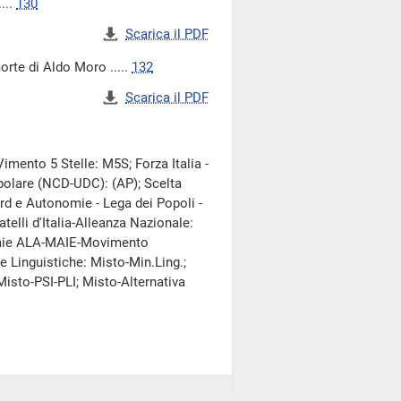
...
130
Scarica il PDF
rte di Aldo Moro .....
132
Scarica il PDF
imento 5 Stelle: M5S; Forza Italia -
opolare (NCD-UDC): (AP); Scelta
Nord e Autonomie - Lega dei Popoli -
telli d'Italia-Alleanza Nazionale:
nomie ALA-MAIE-Movimento
e Linguistiche: Misto-Min.Ling.;
: Misto-PSI-PLI; Misto-Alternativa