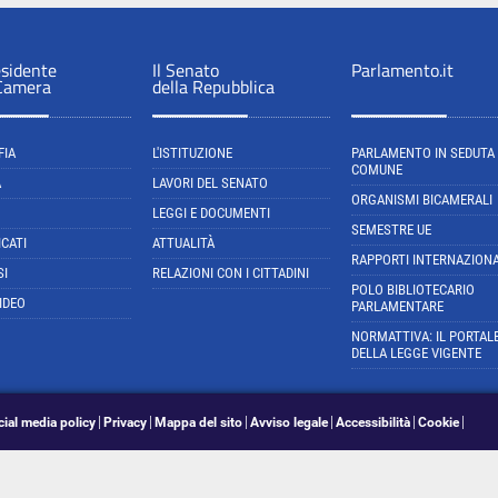
esidente
Il Senato
Parlamento.it
 Camera
della Repubblica
FIA
L'ISTITUZIONE
PARLAMENTO IN SEDUTA
COMUNE
A
LAVORI DEL SENATO
ORGANISMI BICAMERALI
LEGGI E DOCUMENTI
SEMESTRE UE
CATI
ATTUALITÀ
RAPPORTI INTERNAZIONA
SI
RELAZIONI CON I CITTADINI
POLO BIBLIOTECARIO
IDEO
PARLAMENTARE
NORMATTIVA: IL PORTAL
DELLA LEGGE VIGENTE
cial media policy
Privacy
Mappa del sito
Avviso legale
Accessibilità
Cookie