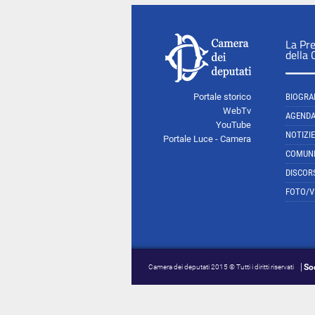
La Pr
della
Portale storico
BIOGRA
WebTv
AGEND
YouTube
NOTIZIE
Portale Luce - Camera
COMUNI
DISCOR
FOTO/V
So
Camera dei deputati 2015 © Tutti i diritti riservati