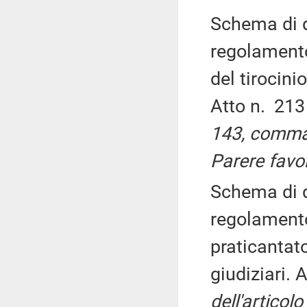
Schema di d
regolamento
del tirocini
Atto n. 21
143, comma 
Parere favo
Schema di d
regolamento 
praticantato
giudiziari. 
dell'artico