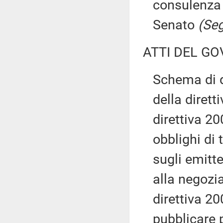
consulenza 
Senato
(Seg
ATTI DEL GO
Schema di d
della diret
direttiva 2
obblighi di 
sugli emitt
alla negozi
direttiva 20
pubblicare p