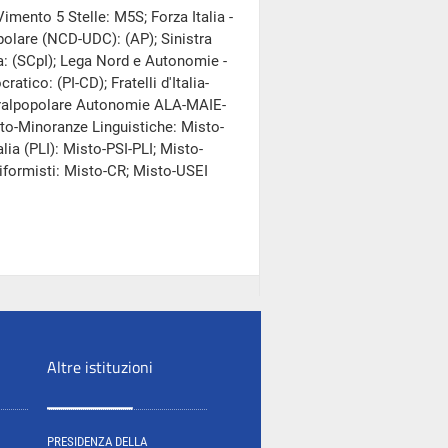
imento 5 Stelle: M5S; Forza Italia -
opolare (NCD-UDC): (AP); Sinistra
lia: (SCpI); Lega Nord e Autonomie -
atico: (PI-CD); Fratelli d'Italia-
beralpopolare Autonomie ALA-MAIE-
to-Minoranze Linguistiche: Misto-
talia (PLI): Misto-PSI-PLI; Misto-
Riformisti: Misto-CR; Misto-USEI
Altre istituzioni
PRESIDENZA DELLA