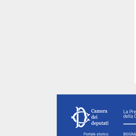
La Pr
della
Portale storico
BIOGRA