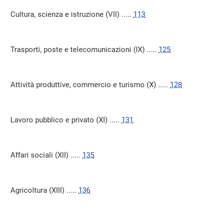
Cultura, scienza e istruzione (VII) .....
113
Trasporti, poste e telecomunicazioni (IX) .....
125
Attività produttive, commercio e turismo (X) .....
128
Lavoro pubblico e privato (XI) .....
131
Affari sociali (XII) .....
135
Agricoltura (XIII) .....
136