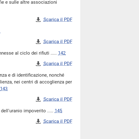
 e sulle altre associazioni
Scarica il PDF
1
Scarica il PDF
sse al ciclo dei rifiuti .....
142
Scarica il PDF
za e di identificazione, nonché
lienza, nei centri di accoglienza per
143
Scarica il PDF
dell'uranio impoverito .....
145
Scarica il PDF