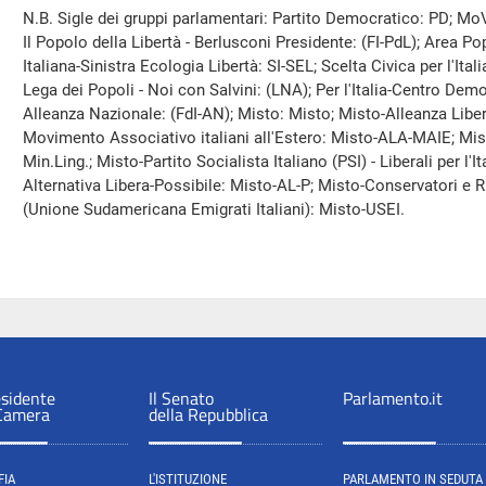
N.B. Sigle dei gruppi parlamentari: Partito Democratico: PD; MoV
Il Popolo della Libertà - Berlusconi Presidente: (FI-PdL); Area P
Italiana-Sinistra Ecologia Libertà: SI-SEL; Scelta Civica per l'Ita
Lega dei Popoli - Noi con Salvini: (LNA); Per l'Italia-Centro Democr
Alleanza Nazionale: (FdI-AN); Misto: Misto; Misto-Alleanza Li
Movimento Associativo italiani all'Estero: Misto-ALA-MAIE; Mis
Min.Ling.; Misto-Partito Socialista Italiano (PSI) - Liberali per l'I
Alternativa Libera-Possibile: Misto-AL-P; Misto-Conservatori e 
(Unione Sudamericana Emigrati Italiani): Misto-USEI.
esidente
Il Senato
Parlamento.it
 Camera
della Repubblica
FIA
L'ISTITUZIONE
PARLAMENTO IN SEDUTA