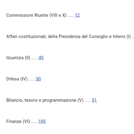
Commissioni Riunite (VIII e X) .....
12
Affari costituzionali, della Presidenza del Consiglio e Interni (I) ..
Giustizia (II) .....
45
Difesa (IV) .....
50
Bilancio, tesoro e programmazione (V) .....
51
Finanze (VI) .....
105