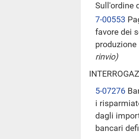
Sull'ordine 
7-00553
Pag
favore dei s
produzione 
rinvio)
INTERROGAZ
5-07276
Bar
i risparmiat
dagli import
bancari defi