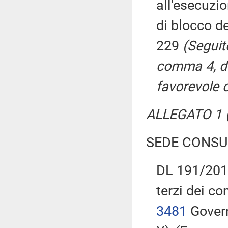
all'esecuzi
di blocco d
229
(Seguito
comma 4, d
favorevole 
ALLEGATO 1 (
SEDE CONSU
DL 191/2015
terzi dei c
3481
Govern