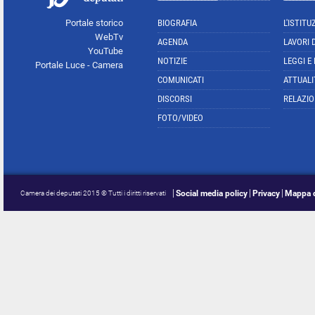
Portale storico
BIOGRAFIA
L'ISTITU
WebTv
AGENDA
LAVORI 
YouTube
NOTIZIE
LEGGI E
Portale Luce - Camera
COMUNICATI
ATTUALI
DISCORSI
RELAZIO
FOTO/VIDEO
Social media policy
Privacy
Mappa d
Camera dei deputati 2015 © Tutti i diritti riservati