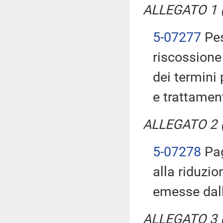
ALLEGATO 1 (T
5-07277
Pes
riscossione 
dei termini 
e trattament
ALLEGATO 2 (T
5-07278
Pag
alla riduzio
emesse dall
ALLEGATO 3 (T