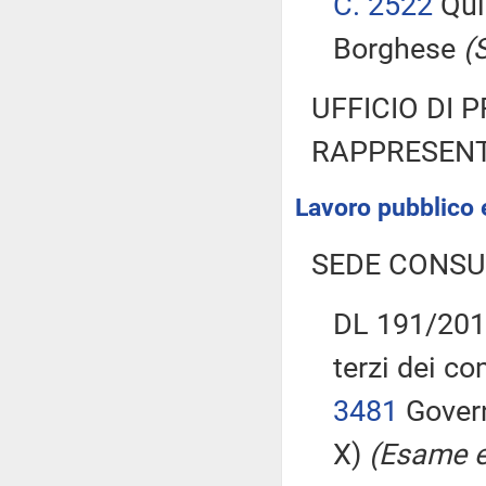
C. 2522
Quin
Borghese
(
UFFICIO DI 
RAPPRESENT
Lavoro pubblico e
SEDE CONSU
DL 191/2015
terzi dei c
3481
Govern
X)
(Esame e 