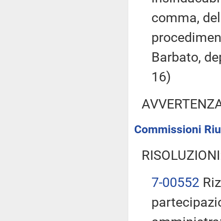
comma, dell
procediment
Barbato, dep
16)
AVVERTENZ
Commissioni Riun
RISOLUZIONI
7-00552
Riz
partecipazi