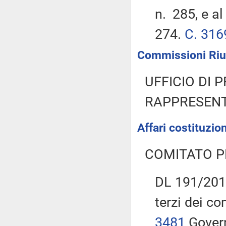
n. 285, e a
274.
C. 316
Commissioni Riun
UFFICIO DI 
RAPPRESENT
Affari costituzion
COMITATO P
DL 191/2015
terzi dei c
3481
Govern