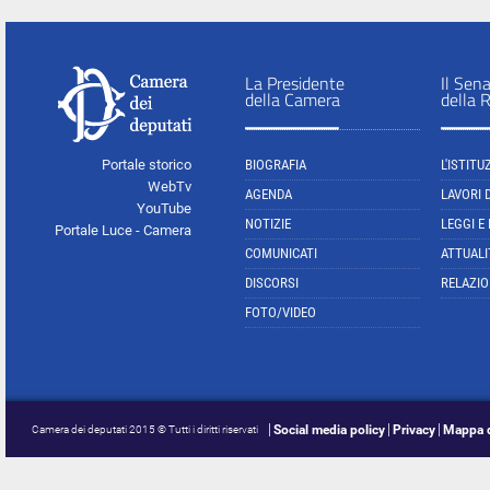
La Presidente
Il Sen
della Camera
della 
Portale storico
BIOGRAFIA
L'ISTITU
WebTv
AGENDA
LAVORI 
YouTube
NOTIZIE
LEGGI E
Portale Luce - Camera
COMUNICATI
ATTUALI
DISCORSI
RELAZIO
FOTO/VIDEO
Social media policy
Privacy
Mappa d
Camera dei deputati 2015 © Tutti i diritti riservati