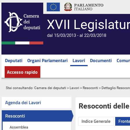
XVII Legislatu
dal 15/03/2013 - al 22/03/2018
Deputati
Organi Parlamentari
Lavori
Documenti
Comun
Accesso rapido
Stai consultando:
Camera dei deputati
>
Lavori
>
Resoconti
> Dettaglio Resocon
Agenda dei Lavori
Resoconti dell
Resoconti
Indice Generale
Fronte
Assemblea