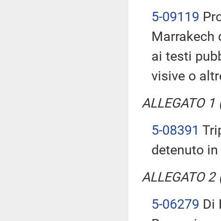
5-09119
Pro
Marrakech d
ai testi pub
visive o alt
ALLEGATO 1 (T
5-08391
Tri
detenuto in
ALLEGATO 2 (T
5-06279
Di 