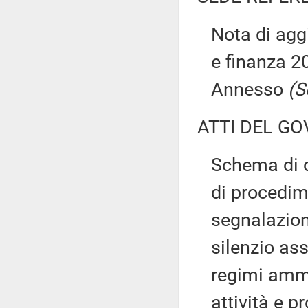
Nota di ag
e finanza 20
Annesso
(S
ATTI DEL GO
Schema di d
di procedim
segnalazione
silenzio as
regimi ammi
attività e 