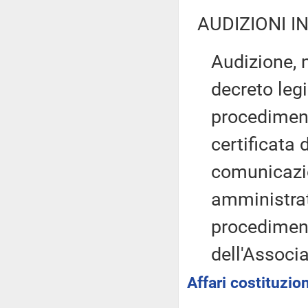
AUDIZIONI I
Audizione, 
decreto legi
procediment
certificata 
comunicazio
amministrati
procediment
dell'Associ
Affari costituzion