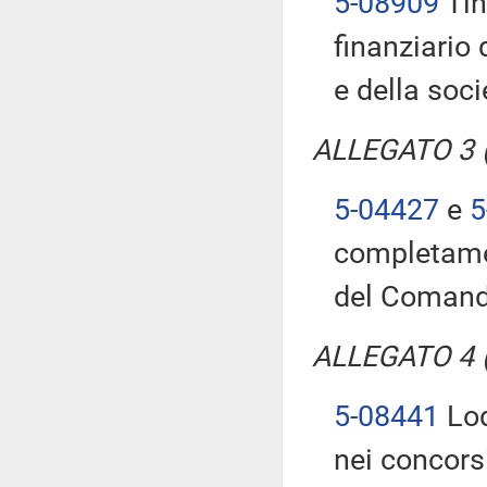
5-08909
Tin
finanziario
e della soc
ALLEGATO 3 (T
5-04427
e
5
completamen
del Comando
ALLEGATO 4 (T
5-08441
Lod
nei concors