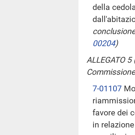
della cedol
dall'abitaz
conclusione
00204
)
ALLEGATO 5 (
Commissione
7-01107
Mor
riammissione
favore dei 
in relazione