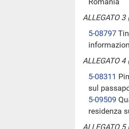
Romania
ALLEGATO 3 (T
5-08797
Tin
informazion
ALLEGATO 4 (T
5-08311
Pin
sul passapo
5-09509
Qua
residenza s
ALLEGATO 5 (T