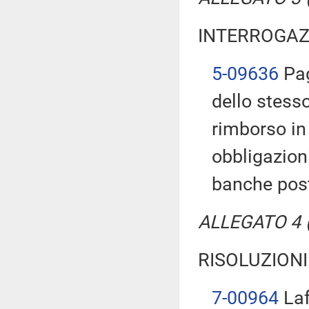
INTERROGAZ
5-09636
Pag
dello stess
rimborso in 
obbligazion
banche post
ALLEGATO 4 (T
RISOLUZIONI
7-00964
Laf