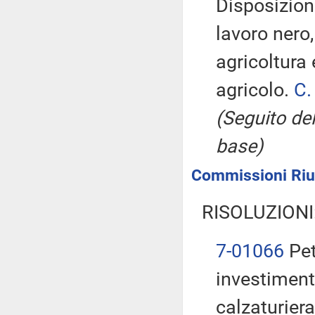
Disposizion
lavoro nero,
agricoltura 
agricolo.
C.
(Seguito del
base)
Commissioni Riun
RISOLUZIONI
7-01066
Petr
investimenti
calzaturiera