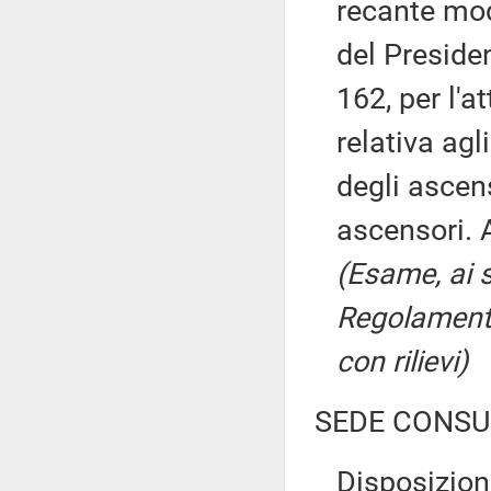
recante mod
del Preside
162, per l'a
relativa ag
degli ascens
ascensori. 
(Esame, ai s
Regolamento
con rilievi)
SEDE CONSU
Disposizion