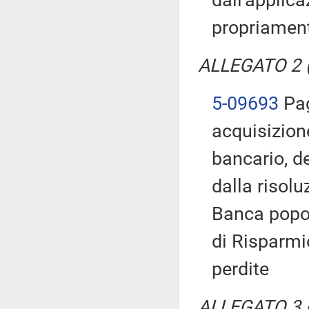
dall'applica
propriamente
ALLEGATO 2 (T
5-09693
Pagl
acquisizione
bancario, d
dalla risol
Banca popol
di Risparmi
perdite
ALLEGATO 3 (T