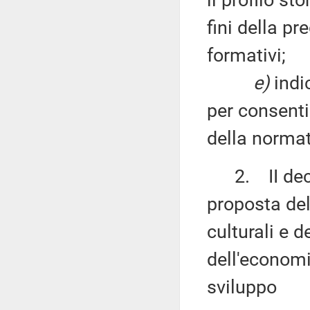
il profilo st
fini della pr
formativi;
e)
indi
per consent
della normat
2. II decre
proposta del 
culturali e d
dell'economia
sviluppo