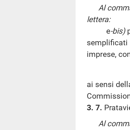
Al comma 
lettera:
e
-bis)
p
semplificati
imprese, com
ai sensi de
Commissione
3. 7.
Pratavie
Al comma 