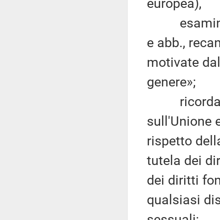
europea),
esaminato i
e abb., reca
motivate dal
genere»;
ricordato c
sull'Unione 
rispetto del
tutela dei di
dei diritti f
qualsiasi di
sessuali;