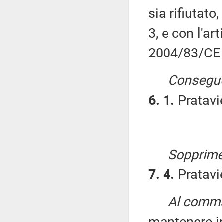
sia rifiutato
3, e con l'ar
2004/83/CE d
Consegue
6. 1.
Pratavie
Sopprimer
7. 4.
Pratavie
Al comma 
mantenere in 