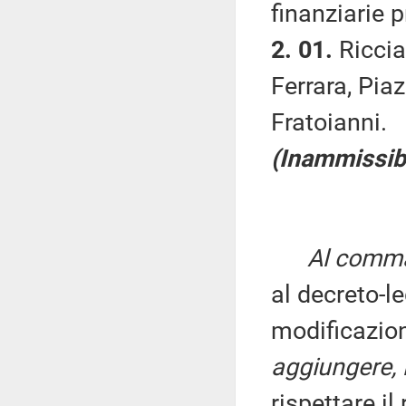
finanziarie p
2. 01.
Ricciat
Ferrara, Pia
Fratoianni.
(Inammissibi
Al comma 
al decreto-l
modificazion
aggiungere, i
rispettare i