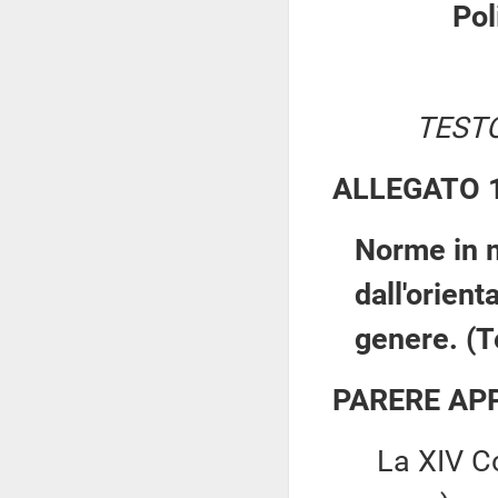
Pol
TESTO
ALLEGATO 
Norme in m
dall'orient
genere. (T
PARERE AP
La XIV Comm