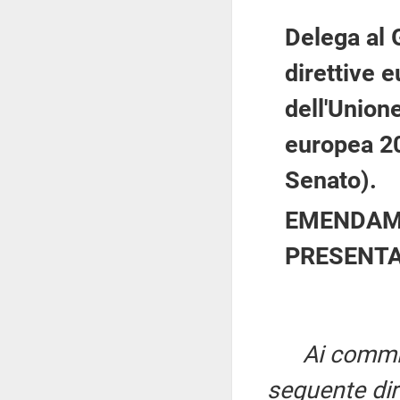
Delega al 
direttive e
dell'Union
europea 20
Senato).
EMENDAME
PRESENTA
Ai commi 1
seguente dir