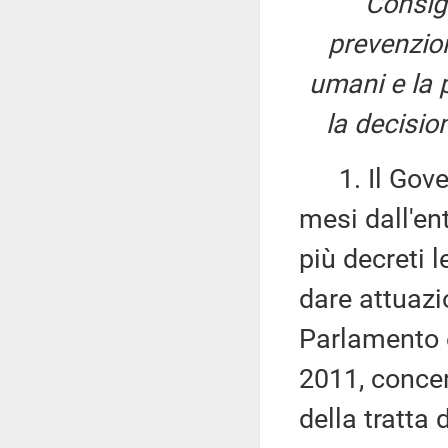
Consigl
prevenzion
umani e la p
la decisio
1. Il Govern
mesi dall'en
più decreti l
dare attuazi
Parlamento e
2011, concer
della tratta 