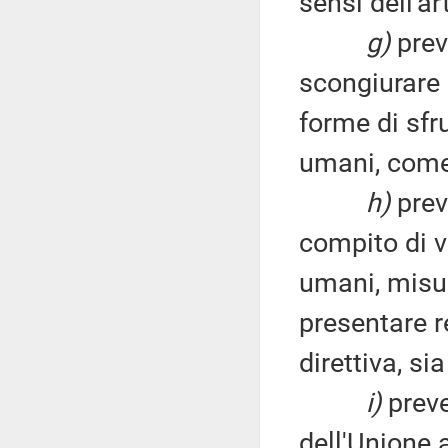
sensi dell'ar
g)
prev
scongiurare 
forme di sfr
umani, come 
h)
preve
compito di v
umani, misura
presentare re
direttiva, si
i)
preve
dell'Unione a