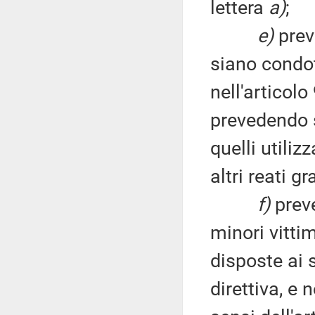
lettera
a)
;
e)
prev
siano condo
nell'articolo
prevedendo s
quelli utiliz
altri reati gr
f)
preve
minori vitti
disposte ai s
direttiva, e 