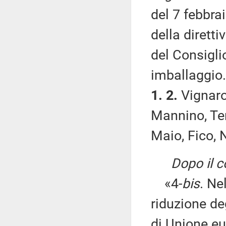
del 7 febbra
della dirett
del Consiglio
imballaggio.
1. 2.
Vignarol
Mannino, Ter
Maio, Fico, 
Dopo il 
«4-
bis
. Ne
riduzione de
di Unione eu