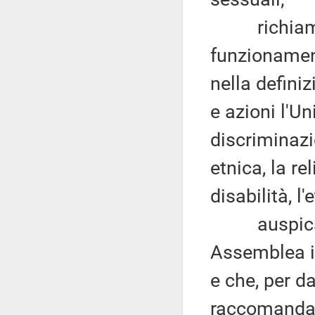
richiamato 
funzionamen
nella definiz
e azioni l'U
discriminazi
etnica, la re
disabilità, l
auspicando
Assemblea il
e che, per d
raccomandaz