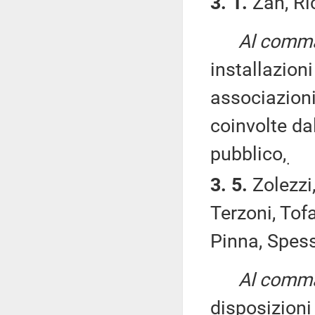
3. 1.
Zan, Ric
Al comma 
installazion
associazioni
coinvolte da
pubblico,
.
3. 5.
Zolezzi
Terzoni, Tofa
Pinna, Spess
Al comma 
disposizion