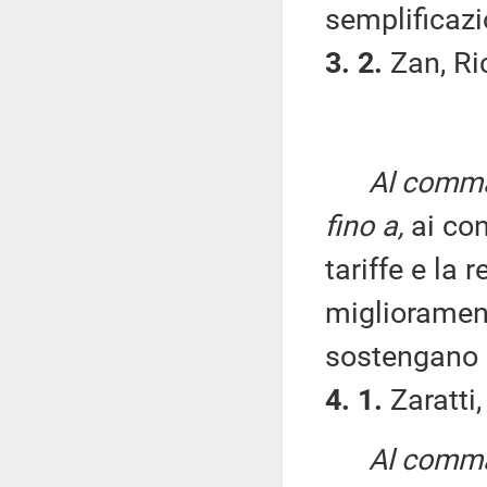
semplificazi
3. 2.
Zan, Ric
Al comma 
fino a,
ai co
tariffe e la
migliorament
sostengano u
4. 1.
Zaratti,
Al comma