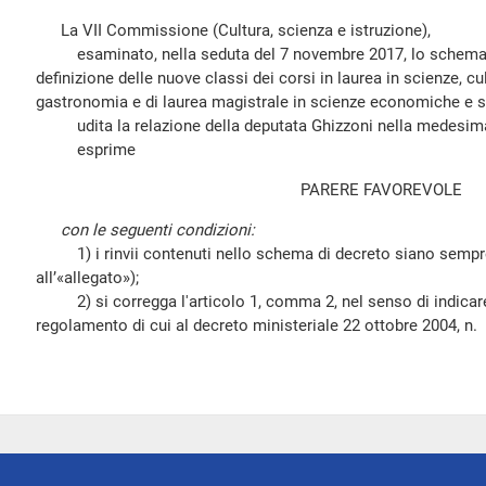
La VII Commissione (Cultura, scienza e istruzione),
esaminato, nella seduta del 7 novembre 2017, lo schema di
definizione delle nuove classi dei corsi in laurea in scienze, cul
gastronomia e di laurea magistrale in scienze economiche e s
udita la relazione della deputata Ghizzoni nella medesima
esprime
PARERE FAVOREVOLE
con le seguenti condizioni:
1) i rinvii contenuti nello schema di decreto siano sempre a
all’«allegato»);
2) si corregga l'articolo 1, comma 2, nel senso di indicare
regolamento di cui al decreto ministeriale 22 ottobre 2004, n.