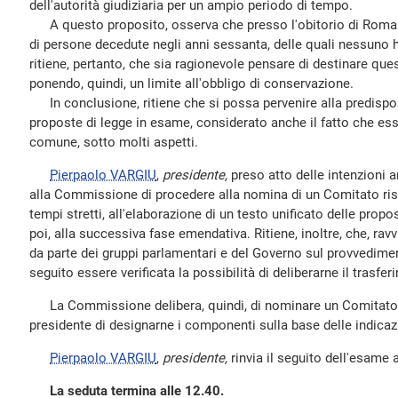
dell'autorità giudiziaria per un ampio periodo di tempo.
A questo proposito, osserva che presso l'obitorio di Roma 
di persone decedute negli anni sessanta, delle quali nessuno h
ritiene, pertanto, che sia ragionevole pensare di destinare ques
ponendo, quindi, un limite all'obbligo di conservazione.
In conclusione, ritiene che si possa pervenire alla predisposi
proposte di legge in esame, considerato anche il fatto che e
comune, sotto molti aspetti.
Pierpaolo VARGIU
,
presidente,
preso atto delle intenzioni 
alla Commissione di procedere alla nomina di un Comitato rist
tempi stretti, all'elaborazione di un testo unificato delle propos
poi, alla successiva fase emendativa. Ritiene, inoltre, che, r
da parte dei gruppi parlamentari e del Governo sul provvedimen
seguito essere verificata la possibilità di deliberarne il trasfer
La Commissione delibera, quindi, di nominare un Comitato ris
presidente di designarne i componenti sulla base delle indicazi
Pierpaolo VARGIU
,
presidente,
rinvia il seguito dell'esame 
La seduta termina alle 12.40.