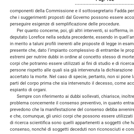
componenti della Commissione e il sottosegretario Fadda per l'
che i suggerimenti proposti dal Governo possono essere accolt
perseguire esigenze di semplificazione delle procedure.
Per quanto concerne, poi, gli altri interventi, si sofferma, in 
deputato Lorefice nella seduta precedente, essendo in quell'
in merito a taluni profili inerenti alle proposte di legge in esa
presente che, dato l'impianto complessivo di entrambe le propo
estremi per nutrire dubbi in ordine al concetto stesso di morte. 
corpi che potranno essere utilizzati ai fini di studio e di ricerc
persone rispetto alle quali sia già intervenuta la dichiarazione 
accertato la morte. Nel caso di specie, pertanto, non si pone la
parti del corpo prima che sia intervenuto il decesso, come acc
espianto di organi.
Sempre con riferimento ai dubbi sollevati, chiarisce, inolt
problema concernente il consenso preventivo, in quanto entra
prevedono che la manifestazione del consenso debba avvenir
e che, comunque, gli unici corpi che possono essere utilizzati
di ricerca scientifica sono quelli appartenenti a soggetti che h
consenso, nonché di soggetti deceduti non riconosciuti e con