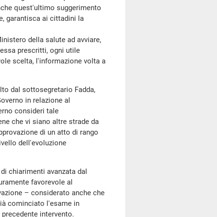
anche quest'ultimo suggerimento
 garantisca ai cittadini la
nistero della salute ad avviare,
ssa prescritti, ogni utile
ole scelta, l'informazione volta a
olto dal sottosegretario Fadda,
Governo in relazione al
erno consideri tale
ne che vi siano altre strade da
pprovazione di un atto di rango
ivello dell'evoluzione
 di chiarimenti avanzata dal
curamente favorevole al
ovazione – considerato anche che
già cominciato l'esame in
 precedente intervento.