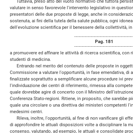
Tuttavia, preso atto del vuoto normativo che tuttora persist
valutare in senso favorevole l'intervento legislativo in questione
presentatori delle due proposte di legge, anche in consideraz
sostenuta, ai fini della tutela della salute pubblica, ogni idone
dell'evoluzione scientifica per il benessere della collettività, i
Pag. 181
a promuovere ed affinare le attività di ricerca scientifica, con r
studenti di medicina.
Entrando nel merito del contenuto delle proposte in oggetto, i
Commissione a valutare l'opportunità, in fase emendativa, di 
finalizzate soprattutto a semplificare alcune procedure ivi pre
l'individuazione dei centri di riferimento, rimessa alla competen
quale dovrebbe agire di concerto con il Ministro dell'istruzione
Conferenza Stato-regioni. Ritiene, in proposito, che sarebbe 
quale una circolare o una direttiva dei ministeri competenti l'
medesimi centri.
Rileva, inoltre, l'opportunità, al fine di non vanificare gli ef
di approfondire le attuali disposizioni volte a disciplinare la 
consenso, valutando, ad esempio, le attuali e consolidate proce