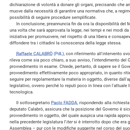
dichiarazione di volontà a donare gli organi, precisando che 
muove dalla necessità di garantire una normativa che, a regime,
possibilità di seguire procedure semplificate.
In conclusione, preannuncia fin da ora la disponibilità del Mi
una volta che sarà approvata la legge, nei tempi e nei modi da e
iniziativa per promuovere, nel rispetto di una libera e consapev
diffondere tra i cittadini la conoscenza della legge stessa.
Raffaele CALABRÒ
(PdL)
, con riferimento all'intervento sv
rileva come sia poco chiaro, a suo avviso, l'intendimento del 
provvedimento in esame. Chiede, pertanto, di sapere se il Gov
provvedimento effettivamente poco appropriato, in quanto ritie
seguire per regolamentare la materia in oggetto, diverse dall'a
legislativo, ovvero perché lo reputi poco in linea con l'attuale l
tecnologica.
Il sottosegretario
Paolo FADDA
, rispondendo alla richiesta
deputato Calabrò, assicura che la posizione del Governo è si
provvedimento in oggetto, del quale auspica una rapida appr
nella precedente legislatura l’
iter
si è interrotto dopo che era 
Assemblea – pur con le modifiche suggerite nel corso del suo