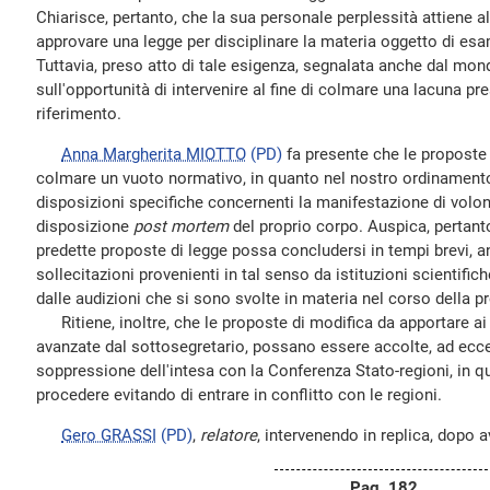
Chiarisce, pertanto, che la sua personale perplessità attiene a
approvare una legge per disciplinare la materia oggetto di e
Tuttavia, preso atto di tale esigenza, segnalata anche dal mon
sull'opportunità di intervenire al fine di colmare una lacuna pr
riferimento.
Anna Margherita MIOTTO
(PD)
fa presente che le proposte
colmare un vuoto normativo, in quanto nel nostro ordinamento 
disposizioni specifiche concernenti la manifestazione di volontà
disposizione
post mortem
del proprio corpo. Auspica, pertanto
predette proposte di legge possa concludersi in tempi brevi, a
sollecitazioni provenienti in tal senso da istituzioni scientifi
dalle audizioni che si sono svolte in materia nel corso della p
Ritiene, inoltre, che le proposte di modifica da apportare ai 
avanzate dal sottosegretario, possano essere accolte, ad ecce
soppressione dell'intesa con la Conferenza Stato-regioni, in qu
procedere evitando di entrare in conflitto con le regioni.
Gero GRASSI
(PD)
,
relatore
, intervenendo in replica, dopo a
Pag. 182