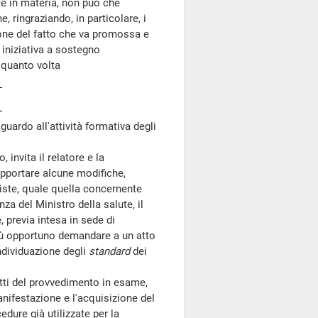
e in materia, non può che
, ringraziando, in particolare, i
ione del fatto che va promossa e
a iniziativa a sostegno
n quanto volta
iguardo all'attività formativa degli
nvita il relatore e la
apportare alcune modifiche,
viste, quale quella concernente
za del Ministro della salute, il
, previa intesa in sede di
più opportuno demandare a un atto
individuazione degli
standard
dei
fetti del provvedimento in esame,
manifestazione e l'acquisizione del
dure già utilizzate per la