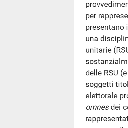
provvedimenti
per rapprese
presentano i
una discipli
unitarie (RS
sostanzialme
delle RSU (e
soggetti tito
elettorale p
omnes
dei co
rappresentat