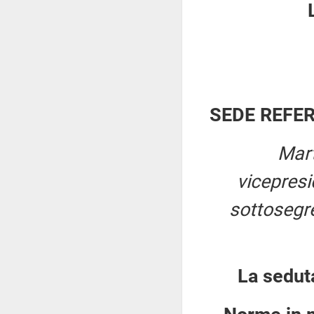
SEDE REFE
Mart
vicepres
sottosegret
La sedut