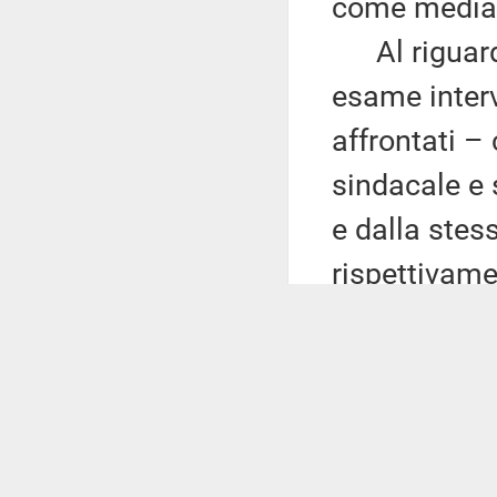
come media t
Al riguardo,
esame inter
affrontati –
sindacale e 
e dalla stes
rispettivame
interconfede
costituziona
profili, han
svolta sulla
In primo luo