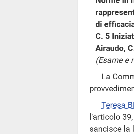
Norme in m
rappresent
di efficacia
C. 5 Inizi
Airaudo, C
(Esame e ri
La Commiss
provvedimen
Teresa 
l'articolo 3
sancisce la 