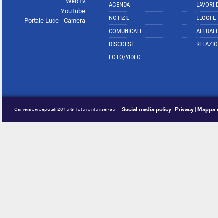
WebTv
AGENDA
LAVORI 
YouTube
NOTIZIE
LEGGI E
Portale Luce - Camera
COMUNICATI
ATTUALI
DISCORSI
RELAZIO
FOTO/VIDEO
Social media policy
Privacy
Mappa d
Camera dei deputati 2015 © Tutti i diritti riservati