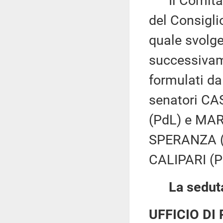
Il Comitato
del Consiglio
quale svolge
successivame
formulati da
senatori CA
(PdL) e MAR
SPERANZA (
CALIPARI (PD
La seduta
UFFICIO DI