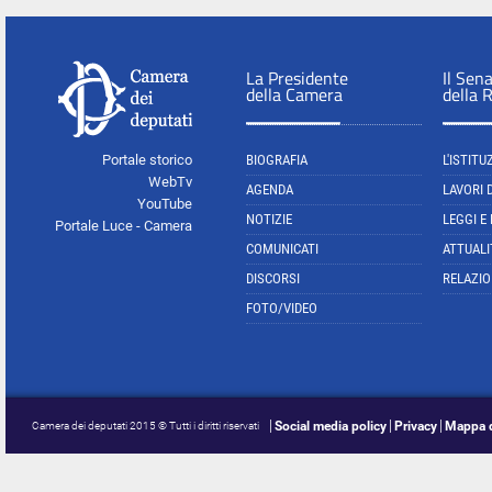
La Presidente
Il Sen
della Camera
della 
Portale storico
BIOGRAFIA
L'ISTITU
WebTv
AGENDA
LAVORI 
YouTube
NOTIZIE
LEGGI E
Portale Luce - Camera
COMUNICATI
ATTUALI
DISCORSI
RELAZIO
FOTO/VIDEO
Social media policy
Privacy
Mappa d
Camera dei deputati 2015 © Tutti i diritti riservati