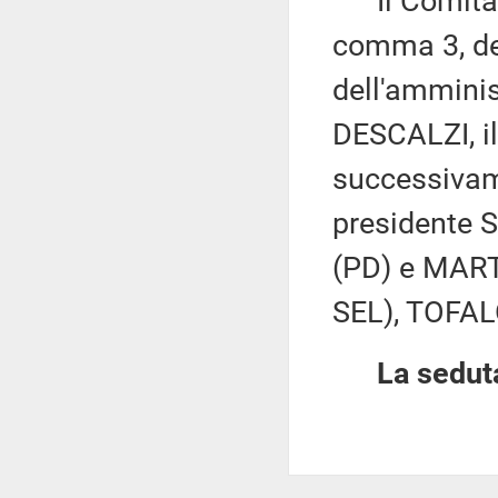
Il Comitato 
comma 3, del
dell'amminis
DESCALZI, il
successivam
presidente 
(PD) e MART
SEL), TOFAL
La seduta