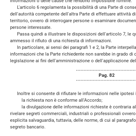
informazioni o delle cause che rendono impossibile fornirle.
L'articolo 6 regolamenta la possibilità di una Parte di conse
dell'autorità competente dell'altra Parte di effettuare attività di
territorio, ovvero di interrogare persone o esaminare document
persone interessate.
Passa quindi a illustrare le disposizioni dell'articolo 7, le qu
ammesso il rifiuto di una richiesta di informazioni.
In particolare, ai sensi dei paragrafi 1 e 2, la Parte interpella
informazioni che la Parte richiedente non sarebbe in grado di o
legislazione ai fini dell'amministrazione o dell'applicazione del
Pag. 82
Inoltre si consente di rifiutare le informazioni nelle ipotesi i
la richiesta non è conforme all'Accordo;
la divulgazione delle informazioni richieste è contraria all
rivelare segreti commerciali, industriali o professionali ovve
esplicita salvaguardia, tuttavia, delle norme, di cui al paragrafo
segreto bancario.