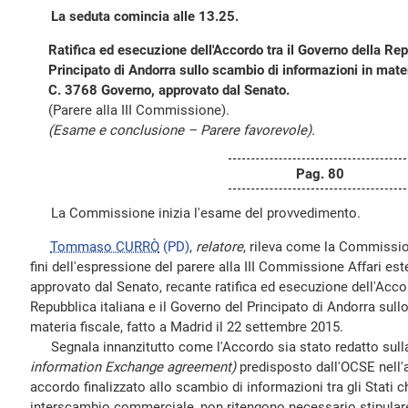
La seduta comincia alle 13.25.
Ratifica ed esecuzione dell'Accordo tra il Governo della Rep
Principato di Andorra sullo scambio di informazioni in mater
C. 3768 Governo, approvato dal Senato.
(Parere alla III Commissione).
(Esame e conclusione – Parere favorevole).
Pag. 80
La Commissione inizia l'esame del provvedimento.
Tommaso CURRÒ
(PD)
,
relatore
, rileva come la Commissio
fini dell'espressione del parere alla III Commissione Affari este
approvato dal Senato, recante ratifica ed esecuzione dell'Accor
Repubblica italiana e il Governo del Principato di Andorra sull
materia fiscale, fatto a Madrid il 22 settembre 2015.
Segnala innanzitutto come l'Accordo sia stato redatto sull
information Exchange agreement)
predisposto dall'OCSE nell'a
accordo finalizzato allo scambio di informazioni tra gli Stati ch
interscambio commerciale, non ritengono necessario stipular