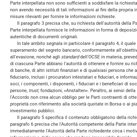
Parte interpellata non sono sufficienti a soddisfare la richiesta
non avendo necessità di tali informazioni ai fini della propria i
misure rilevanti per fornire le informazioni richieste.
Il paragrafo 3 precisa che, su richiesta dell'autorità della Par
Parte interpellata fornisce le informazioni in forma di deposizi
autentiche di documenti originali.
In tale ambito segnala in particolare il paragrafo 4, il quale pr
superamento del segreto bancario, conformemente all'obiettivo 
all'evasione, nonché agli
standard
dell'OCSE in materia, preve
di ciascuna Parte abbiano l'autorità di ottenere e fornire su r
di banche, di altri istituti finanziari e di qualsiasi persona che
fiduciario, inclusi i procuratori intestatari e fiduciari, e informa
soci, i componenti, i disponenti, i fiduciari e i beneficiari di soc
persone,
trust
, fondazioni, «Anstalten». Peraltro, ai sensi della 
l'Accordo non crea alcun obbligo per le Parti contraenti di otte
proprietà con riferimento alla società quotate in Borsa o ai pi
investimento pubblici.
Il paragrafo 5 specifica il contenuto obbligatorio della richie
paragrafo 6 precisa che l'Autorità competente della Parte inte
immediatamente l'Autorità della Parte richiedente circa i motivi 