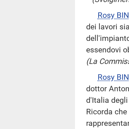
Rosy BIN
dei lavori s
dell'impiant
essendovi ob
(La Commiss
Rosy BIN
dottor Anton
d'Italia degl
Ricorda che l
rappresentan