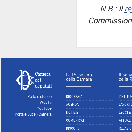
N.B.: Il
re
Commissione 
La Presidente
Il Sen
della Camera
della 
Portale storico
BIOGRAFIA
L'ISTITU
WebTv
AGENDA
LAVORI 
YouTube
NOTIZIE
LEGGI E
Portale Luce - Camera
COMUNICATI
ATTUALI
DISCORSI
RELAZIO