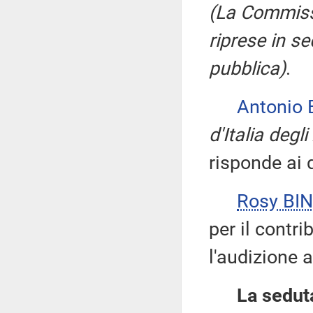
(La Commissi
riprese in s
pubblica)
.
Antonio 
d'Italia degl
risponde ai q
Rosy BIN
per il contri
l'audizione 
La seduta