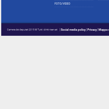
FOTO/VIDEO
Social media policy
Privacy
Mappa d
Camera dei deputati 2015 © Tutti i diritti riservati