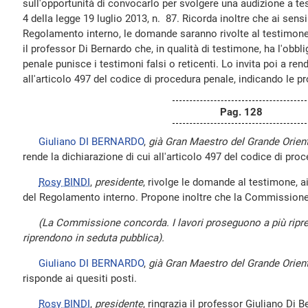
sull'opportunità di convocarlo per svolgere una audizione a tes
4 della legge 19 luglio 2013, n. 87. Ricorda inoltre che ai sens
Regolamento interno, le domande saranno rivolte al testimone 
il professor Di Bernardo che, in qualità di testimone, ha l'obblig
penale punisce i testimoni falsi o reticenti. Lo invita poi a ren
all'articolo 497 del codice di procedura penale, indicando le pr
Pag. 128
Giuliano DI BERNARDO
,
già Gran Maestro del Grande Oriente
rende la dichiarazione di cui all'articolo 497 del codice di pro
Rosy BINDI
,
presidente
, rivolge le domande al testimone, a
del Regolamento interno. Propone inoltre che la Commissione 
(La Commissione concorda. I lavori proseguono a più ripre
riprendono in seduta pubblica).
Giuliano DI BERNARDO
,
già Gran Maestro del Grande Oriente
risponde ai quesiti posti.
Rosy BINDI
,
presidente
, ringrazia il professor Giuliano Di B