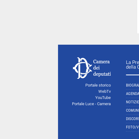
La Pr
della
Portale storico
BIOGRA
WebTv
AGEND
YouTube
NOTIZIE
Portale Luce - Camera
COMUNI
DISCOR
FOTO/V