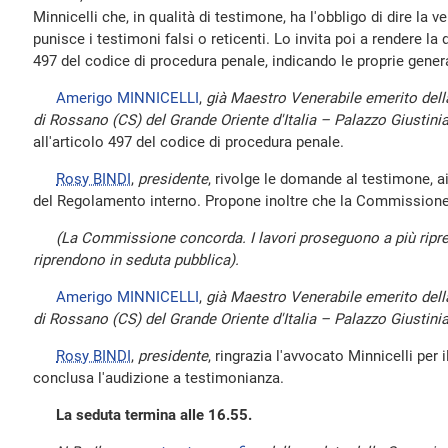
Minnicelli che, in qualità di testimone, ha l'obbligo di dire la v
punisce i testimoni falsi o reticenti. Lo invita poi a rendere la d
497 del codice di procedura penale, indicando le proprie genera
Amerigo MINNICELLI
,
già Maestro Venerabile emerito della
di Rossano (CS) del Grande Oriente d'Italia – Palazzo Giustinia
all'articolo 497 del codice di procedura penale.
Rosy BINDI
,
presidente
, rivolge le domande al testimone, a
del Regolamento interno. Propone inoltre che la Commissione 
(La Commissione concorda. I lavori proseguono a più ripre
riprendono in seduta pubblica).
Amerigo MINNICELLI
,
già Maestro Venerabile emerito della
di Rossano (CS) del Grande Oriente d'Italia – Palazzo Giustini
Rosy BINDI
,
presidente
, ringrazia l'avvocato Minnicelli per 
conclusa l'audizione a testimonianza.
La seduta termina alle 16.55.