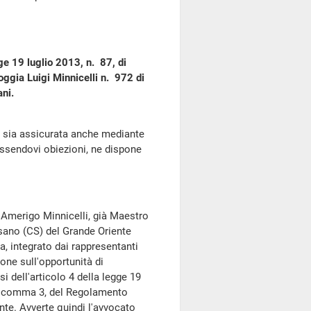
gge 19 luglio 2013, n. 87, di
oggia Luigi Minnicelli n. 972 di
ani.
ri sia assicurata anche mediante
essendovi obiezioni, ne dispone
o Amerigo Minnicelli, già Maestro
ssano (CS) del Grande Oriente
za, integrato dai rappresentanti
one sull'opportunità di
 dell'articolo 4 della legge 19
16, comma 3, del Regolamento
nte. Avverte quindi l'avvocato