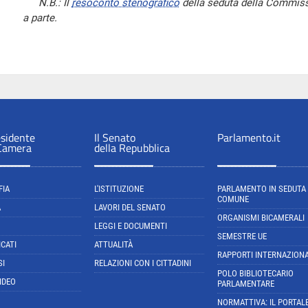
N.B.: Il
resoconto stenografico
della seduta della Commissi
a parte.
esidente
Il Senato
Parlamento.it
 Camera
della Repubblica
FIA
L'ISTITUZIONE
PARLAMENTO IN SEDUTA
COMUNE
A
LAVORI DEL SENATO
ORGANISMI BICAMERALI
LEGGI E DOCUMENTI
SEMESTRE UE
CATI
ATTUALITÀ
RAPPORTI INTERNAZIONA
SI
RELAZIONI CON I CITTADINI
POLO BIBLIOTECARIO
IDEO
PARLAMENTARE
NORMATTIVA: IL PORTAL