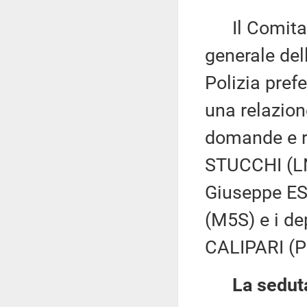
Il Comitato
generale del
Polizia pref
una relazion
domande e ri
STUCCHI (LN
Giuseppe E
(M5S) e i d
CALIPARI (P
La seduta