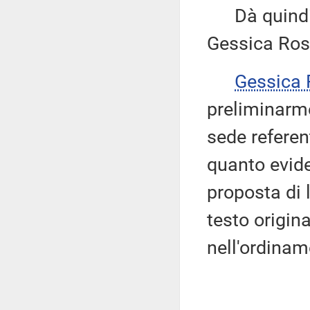
Dà quindi la
Gessica Rost
Gessica
preliminarme
sede referen
quanto evide
proposta di l
testo origina
nell'ordinam