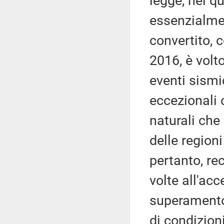
legge, nel q
essenzialmen
convertito, 
2016, è volto
eventi sismi
eccezionali 
naturali che
delle region
pertanto, re
volte all'acc
superamento 
di condizion