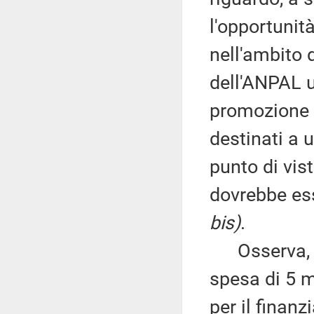
l'opportunit
nell'ambito d
dell'ANPAL u
promozione d
destinati a 
punto di vis
dovrebbe ess
bis)
.
Osserva, ino
spesa di 5 m
per il finan