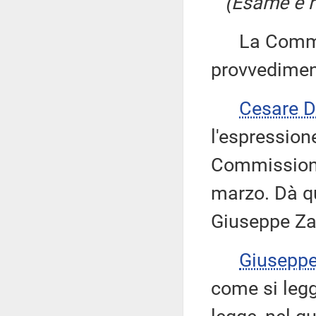
(Esame e ri
La Commiss
provvedimen
Cesare 
l'espression
Commissione
marzo. Dà qu
Giuseppe Zap
Giusepp
come si legge