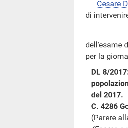
Cesare 
di intervenire
dell'esame 
per la giorn
DL 8/2017:
popolazion
del 2017.
C. 4286 G
(Parere al