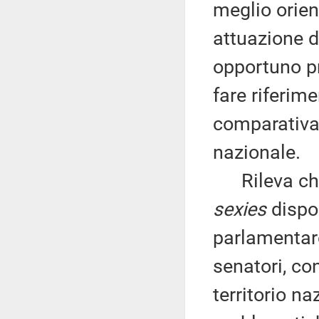
meglio orien
attuazione d
opportuno p
fare riferim
comparativa
nazionale.
Rileva che g
sexies
dispon
parlamentar
senatori, co
territorio na