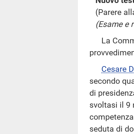
Nuovo test
(Parere al
(Esame e ri
La Commiss
provvedimen
Cesare 
secondo quan
di presidenz
svoltasi il 
competenza 
seduta di d