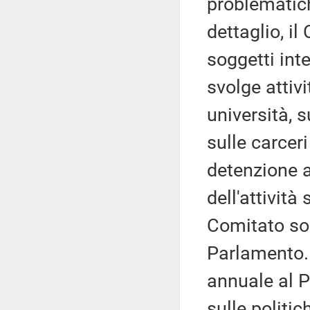
problematich
dettaglio, il
soggetti inte
svolge attiv
università, s
sulle carcer
detenzione a
dell'attività
Comitato son
Parlamento. 
annuale al P
sulle politi