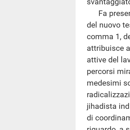
svantaggiato
Fa presente,
del nuovo te
comma 1, del
attribuisce a
attive del l
percorsi mir
medesimi sog
radicalizzaz
jihadista in
di coordinam
riguardo, a 