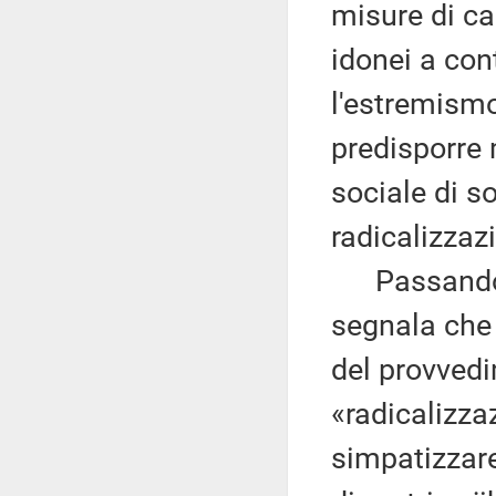
misure di ca
idonei a con
l'estremismo
predisporre 
sociale di s
radicalizzaz
Passando al
segnala che l
del provved
«radicalizz
simpatizzar