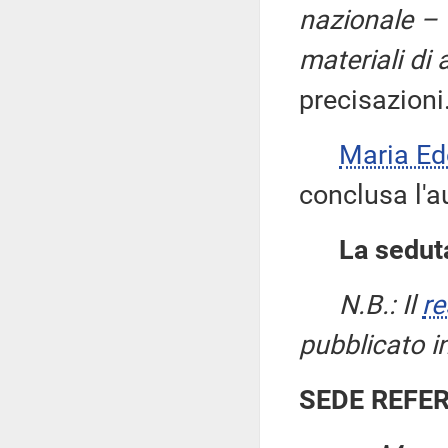
nazionale – 
materiali di
precisazioni
Maria E
conclusa l'a
La seduta
N.B.: Il
re
pubblicato i
SEDE REFE