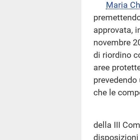
Maria C
premettendo 
approvata, in
novembre 20
di riordino 
aree protett
prevedendo u
che le comp
della III Co
disposizioni