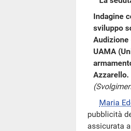
La sedut
Indagine c
sviluppo s
Audizione 
UAMA (Unit
armamento)
Azzarello.
(Svolgimen
Maria E
pubblicità d
assicurata a