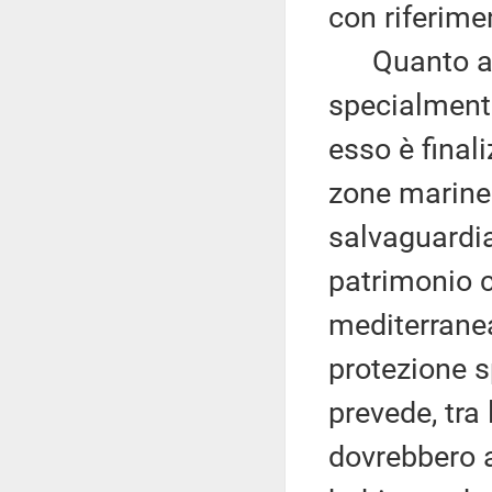
con riferimen
Quanto al P
specialmente
esso è final
zone marine 
salvaguardia
patrimonio c
mediterranea
protezione sp
prevede, tra 
dovrebbero a