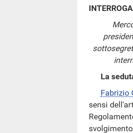
INTERROGA
Merco
preside
sottosegreta
inter
La sedut
Fabrizio
sensi dell'a
Regolamento,
svolgimento 