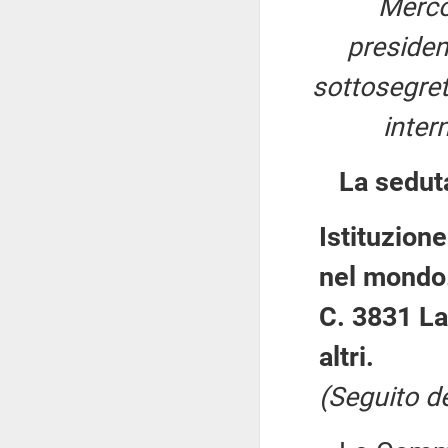
Merco
preside
sottosegreta
inter
La sedut
Istituzione
nel mondo
C. 3831 La
altri.
(Seguito de