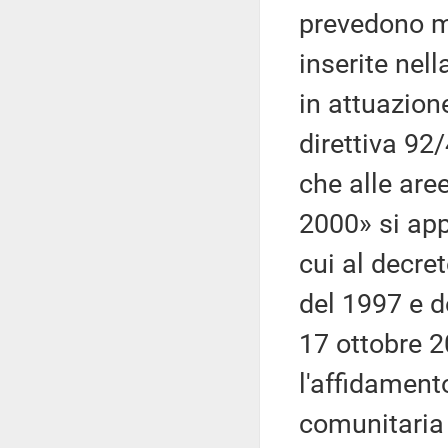
prevedono mi
inserite nel
in attuazion
direttiva 92
che alle are
2000» si app
cui al decre
del 1997 e d
17 ottobre 2
l'affidament
comunitaria 