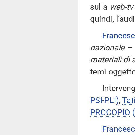
sulla
web-tv
quindi, l'aud
Frances
nazionale – 
materiali di
temi oggetto
Interveng
PSI-PLI)
,
Tat
PROCOPIO
Frances