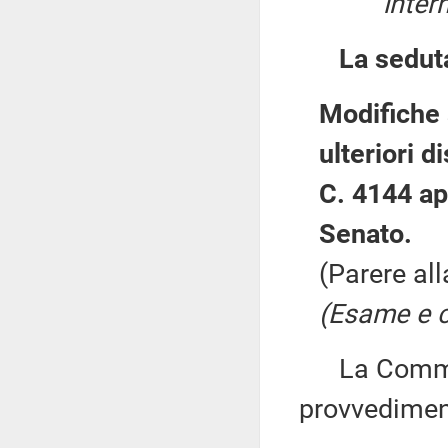
inter
La sedut
Modifiche 
ulteriori d
C. 4144 app
Senato.
(Parere al
(Esame e c
La Commiss
provvedimen