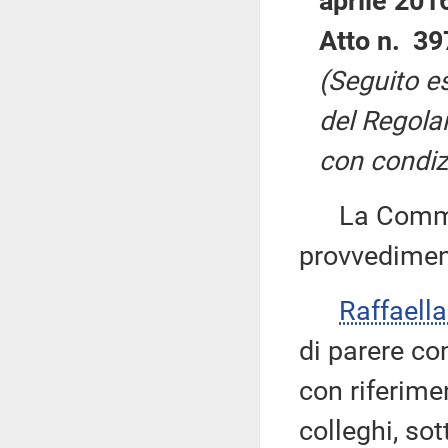
aprile 201
Atto n. 39
(Seguito e
del Regola
con condiz
La Commiss
provvediment
Raffaell
di parere c
con riferime
colleghi, sot