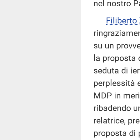
nel nostro P
Filibert
ringraziament
su un provv
la proposta 
seduta di ie
perplessità 
MDP in merit
ribadendo un
relatrice, p
proposta di 