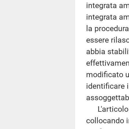
integrata am
integrata amb
la procedura
essere rilas
abbia stabil
effettivamen
modificato u
identificare 
assoggettabi
L'articolo 8
collocando i