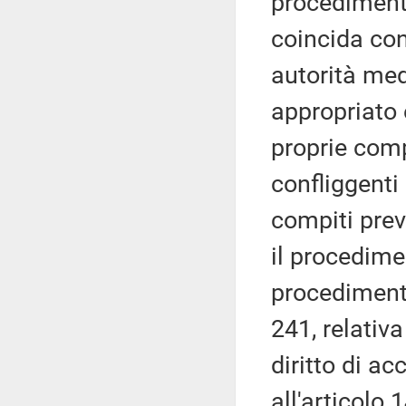
procedimenti
coincida con
autorità me
appropriato 
proprie comp
confliggenti
compiti previ
il procedime
procedimento
241, relativ
diritto di a
all'articolo