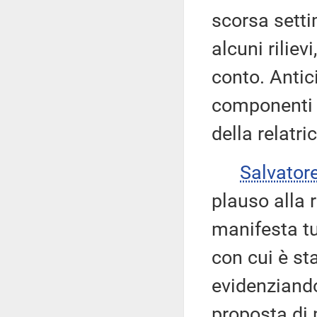
scorsa setti
alcuni riliev
conto. Antici
componenti d
della relatric
Salvato
plauso alla r
manifesta tu
con cui è st
evidenziando
proposta di 