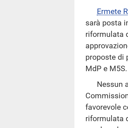
Ermete 
sarà posta i
riformulata d
approvazione
proposte di 
MdP e M5S.
Nessun altr
Commissione
favorevole c
riformulata d