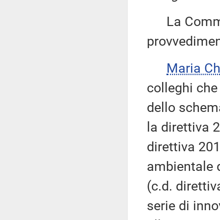
La Commiss
provvediment
Maria C
colleghi ch
dello schema
la direttiva
direttiva 20
ambientale d
(c.d. diretti
serie di inn