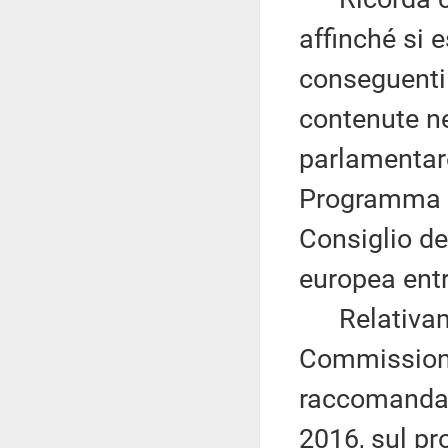
affinché si e
conseguenti 
contenute n
parlamentare
Programma na
Consiglio d
europea entro
Relativamen
Commissione
raccomandazi
2016, sul p