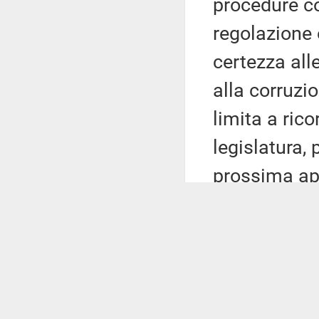
procedure co
regolazione 
certezza alle
alla corruzi
limita a rico
legislatura, 
prossima app
della prescr
entro il pro
legge di rif
confluito an
dell'istituto