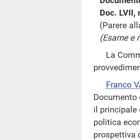
Documento
Doc. LVII, 
(Parere al
(Esame e ri
La Commiss
provvedimen
Franco 
Documento d
il principa
politica eco
prospettiva 