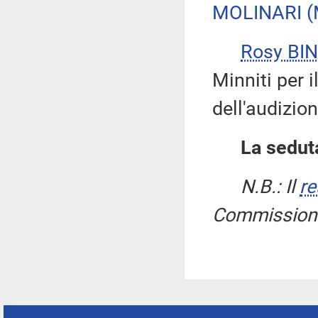
MOLINARI
(
Rosy BIN
Minniti per i
dell'audizio
La seduta
N.B.: Il
re
Commissione 