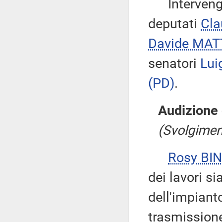
Intervengon
deputati
Cla
Davide MAT
senatori
Lui
(PD)
.
Audizione 
(Svolgiment
Rosy BIN
dei lavori s
dell'impiant
trasmissione