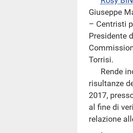
Rosy BIN
Giuseppe Mar
– Centristi 
Presidente 
Commissione,
Torrisi.
Rende inolt
risultanze d
2017, presso 
al fine di ve
relazione all