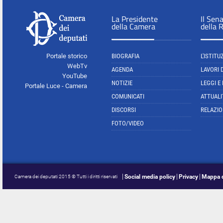
La Presidente
Il Sen
della Camera
della 
Portale storico
BIOGRAFIA
L'ISTITU
WebTv
AGENDA
LAVORI 
YouTube
NOTIZIE
LEGGI E
Portale Luce - Camera
COMUNICATI
ATTUALI
DISCORSI
RELAZIO
FOTO/VIDEO
Social media policy
Privacy
Mappa d
Camera dei deputati 2015 © Tutti i diritti riservati