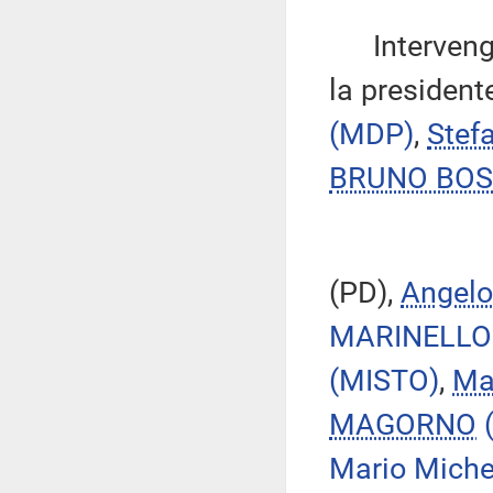
Intervengon
la presiden
(MDP)
,
Stef
BRUNO BOS
(PD),
Angel
MARINELLO
(MISTO)
,
Ma
MAGORNO
Mario Mich