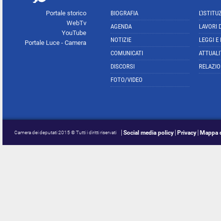
Portale storico
BIOGRAFIA
L'ISTITU
WebTv
AGENDA
LAVORI 
YouTube
NOTIZIE
LEGGI E
Portale Luce - Camera
COMUNICATI
ATTUALI
DISCORSI
RELAZIO
FOTO/VIDEO
Social media policy
Privacy
Mappa d
Camera dei deputati 2015 © Tutti i diritti riservati