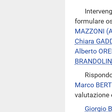
Intervengon
formulare os
MAZZONI
(
Chiara GAD
Alberto OR
BRANDOLIN
Rispondono
Marco BER
valutazione 
Giorgio