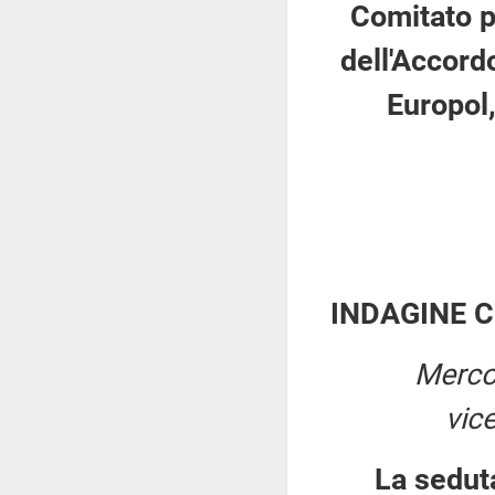
Comitato p
dell'Accordo
Europol,
INDAGINE 
Merco
vic
La sedut