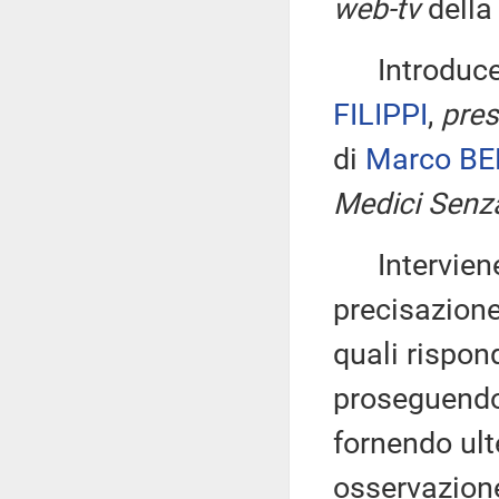
web-tv
della
Introduce q
FILIPPI
,
pres
di
Marco B
Medici Senza
Interviene a
precisazion
quali rispon
proseguendo 
fornendo ult
osservazion