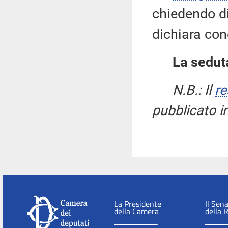
chiedendo di 
dichiara con
La seduta
N.B.: Il
re
pubblicato i
La Presidente
Il Sen
della Camera
della 