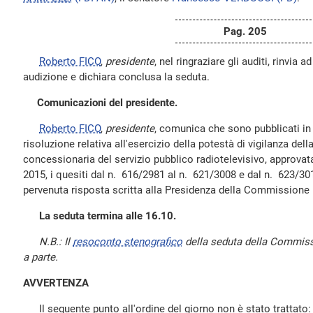
Pag. 205
Roberto FICO
,
presidente
, nel ringraziare gli auditi, rinvia a
audizione e dichiara conclusa la seduta.
Comunicazioni del presidente.
Roberto FICO
,
presidente
, comunica che sono pubblicati in 
risoluzione relativa all'esercizio della potestà di vigilanza d
concessionaria del servizio pubblico radiotelevisivo, approva
2015, i quesiti dal n. 616/2981 al n. 621/3008 e dal n. 623/301
pervenuta risposta scritta alla Presidenza della Commissione
La seduta termina alle 16.10.
N.B.: Il
resoconto stenografico
della seduta della Commissi
a parte.
AVVERTENZA
Il seguente punto all'ordine del giorno non è stato trattato: