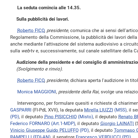
La seduta comincia alle 14.35.
Sulla pubblicità dei lavori.
Roberto FICO
,
presidente
, comunica che ai sensi dell'artic
Regolamento della Commissione, la pubblicità dei lavori della
anche mediante l'attivazione del sistema audiovisivo a circuit
sulla
web
-tv e, successivamente, sul canale satellitare della 
Audizione della presidente e del consiglio di amministrazio
(Svolgimento e rinvio).
Roberto FICO
,
presidente
, dichiara aperta l'audizione in tito
Monica MAGGIONI
,
presidente della Rai,
svolge una relazio
Intervengono, per formulare quesiti e richieste di chiarimen
GASPARRI
(FI-PdL XVII), la deputata
Mirella LIUZZI
(M5S)
, il 
(PD)
, il deputato
Pino PISICCHIO
(Misto)
, il deputato
Renato 
Federico FORNARO
(Art.1-MDP)
, il deputato
Giorgio LAINATI
(
Vinicio Giuseppe Guido PELUFFO
(PD)
, il deputato
Tommaso 
RAMPELLI
(FDI-AN)
, il senatore
Francesco VERDUCCI
(PD)
.