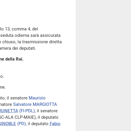
olo 13, comma 4, del
 seduta odierna sarà assicurata
o chiuso, la trasmissione diretta
Camera dei deputati.
ne della Rai.
lo.
ne.
to, il senatore
Maurizio
senatore
Salvatore MARGIOTTA
BRUNETTA
(FI-PDL)
, il senatore
SC-ALA CLP-MAIE), il deputato
GINOBLE
(PD)
, il deputato
Fabio