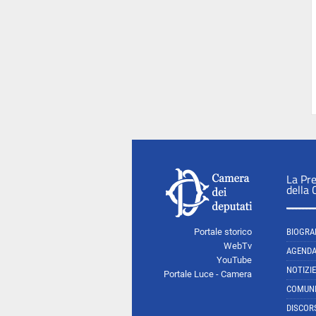
La Pr
della
Portale storico
BIOGRA
WebTv
AGEND
YouTube
NOTIZIE
Portale Luce - Camera
COMUNI
DISCOR