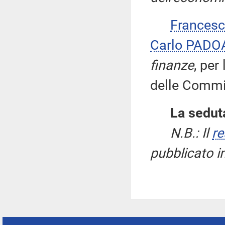
Frances
Carlo PADO
finanze
, per
delle Commis
La seduta
N.B.: Il
re
pubblicato i