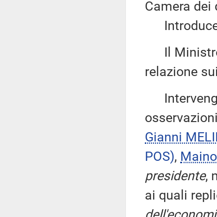
Camera dei 
Introduce, 
Il Minist
relazione su
Intervengon
osservazioni
Gianni MEL
POS)
,
Main
presidente
, 
ai quali repl
dell'economi