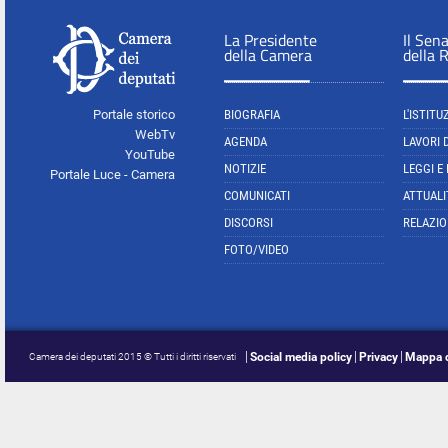
La Presidente
Il Sen
della Camera
della 
Portale storico
BIOGRAFIA
L'ISTITU
WebTv
AGENDA
LAVORI 
YouTube
NOTIZIE
LEGGI E
Portale Luce - Camera
COMUNICATI
ATTUALI
DISCORSI
RELAZIO
FOTO/VIDEO
Social media policy
Privacy
Mappa d
Camera dei deputati 2015 © Tutti i diritti riservati