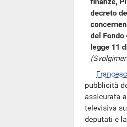
finanze, P
decreto de
concernent
del Fondo d
legge 11 d
(Svolgimen
Frances
pubblicità d
assicurata a
televisiva s
deputati e l