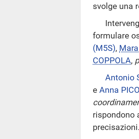
svolge una r
Intervengono
formulare os
(M5S)
,
Mara
COPPOLA
,
p
Antonio
e
Anna PIC
coordinamen
rispondono a
precisazioni