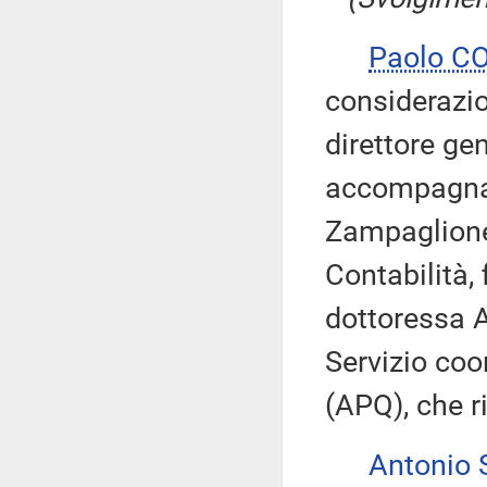
Paolo C
considerazio
direttore ge
accompagnat
Zampaglione,
Contabilità,
dottoressa A
Servizio co
(APQ), che r
Antonio