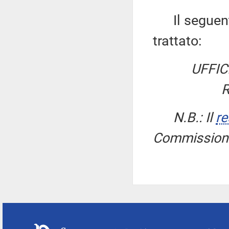
Il seguente 
trattato:
UFFIC
R
N.B.: Il
re
Commissione 