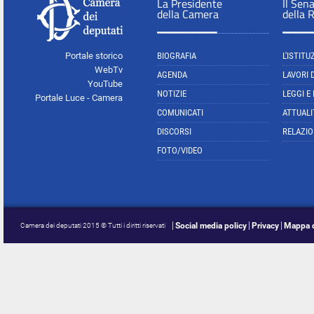
La Presidente
Il Sen
della Camera
della 
Portale storico
BIOGRAFIA
L'ISTITU
WebTv
AGENDA
LAVORI 
YouTube
NOTIZIE
LEGGI E
Portale Luce - Camera
COMUNICATI
ATTUALI
DISCORSI
RELAZIO
FOTO/VIDEO
Social media policy
Privacy
Mappa d
Camera dei deputati 2015 © Tutti i diritti riservati