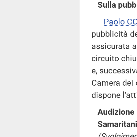
Sulla pubbl
Paolo C
pubblicità d
assicurata a
circuito chi
e, successiv
Camera dei d
dispone l'att
Audizione 
Samaritani
(Svolgimen