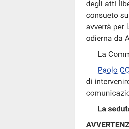
degli atti li
consueto su
avverrà per 
odierna da A
La Commiss
Paolo C
di intervenir
comunicazio
La seduta
AVVERTEN