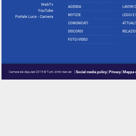
WebTv
AGENDA
LAVORI 
YouTube
NOTIZIE
LEGGI E
Portale Luce - Camera
COMUNICATI
ATTUALI
DISCORSI
RELAZIO
FOTO/VIDEO
Social media policy
Privacy
Mappa d
Camera dei deputati 2015 © Tutti i diritti riservati