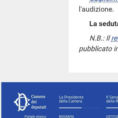
l'audizione.
La seduta
N.B.: Il
re
pubblicato i
La Presidente
Il Sen
della Camera
della 
Portale storico
BIOGRAFIA
L'ISTITU