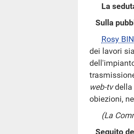
La sedut
Sulla pubbl
Rosy BIN
dei lavori s
dell'impiant
trasmissione
web-tv
della
obiezioni, ne
(La Comm
Seguito de