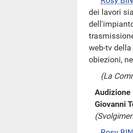
Rosy BIN
dei lavori s
dell'impiant
trasmissione
web-tv dell
obiezioni, ne
(La Comm
Audizione 
Giovanni To
(Svolgimen
Rosy BIN