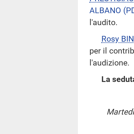
ALBANO
(P
l'audito.
Rosy BIN
per il contri
l'audizione.
La seduta
Martedì