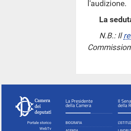
l'audizione.
La seduta
N.B.: Il
re
Commissione 
La Presidente
Il Sen
della Camera
della 
Portale storico
BIOGRAFIA
L'ISTITU
WebTv
AGENDA
LAVORI 