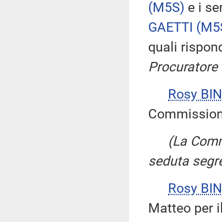
(M5S)
e i se
GAETTI
(M5
quali rispo
Procuratore 
Rosy BIN
Commissione 
(La Comm
seduta segre
Rosy BIN
Matteo per i