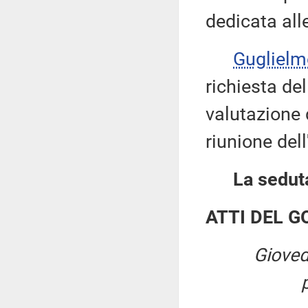
dedicata all
Guglielm
richiesta de
valutazione 
riunione dell
La seduta
ATTI DEL 
Gioved