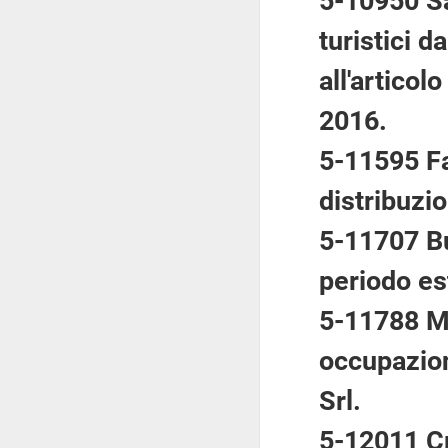
5-10950 Sa
turistici d
all'artico
2016.
5-11595 Fa
distribuzio
5-11707 Bu
periodo es
5-11788 Mo
occupazion
Srl.
5-12011 Cr