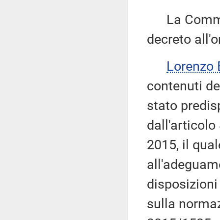
La Commiss
decreto all'o
Lorenzo
contenuti de
stato predis
dall'articol
2015, il qua
all'adeguame
disposizion
sulla normaz