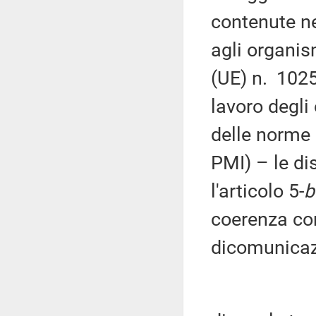
contenute ne
agli organis
(UE) n. 102
lavoro degli
delle norme 
PMI) – le dis
l'articolo 5-
b
coerenza con
dicomunica