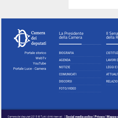
La Presidente
Il Sen
della Camera
della 
Portale storico
BIOGRAFIA
L'ISTITU
WebTv
AGENDA
LAVORI 
YouTube
NOTIZIE
LEGGI E
Portale Luce - Camera
COMUNICATI
ATTUALI
DISCORSI
RELAZIO
FOTO/VIDEO
Social media policy
Privacy
Mappa d
Camera dei deputati 2015 © Tutti i diritti riservati