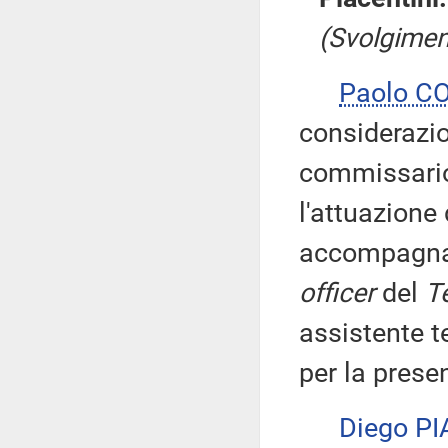
(Svolgimen
Paolo C
considerazio
commissario
l'attuazione 
accompagna
officer
del
T
assistente t
per la prese
Diego P