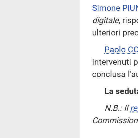
Simone PI
digitale
, ris
ulteriori pre
Paolo C
intervenuti p
conclusa l'a
La seduta
N.B.: Il
re
Commissione 