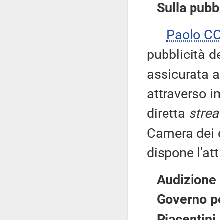
Sulla pubbl
Paolo C
pubblicità d
assicurata 
attraverso i
diretta
stre
Camera dei d
dispone l'att
Audizione 
Governo pe
Piacentini.